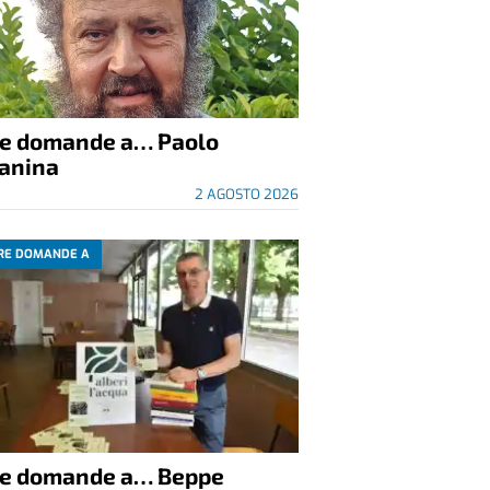
re domande a… Paolo
anina
2 AGOSTO 2026
RE DOMANDE A
re domande a… Beppe