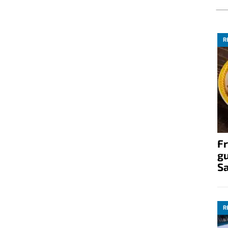
R
Fr
gu
S
R