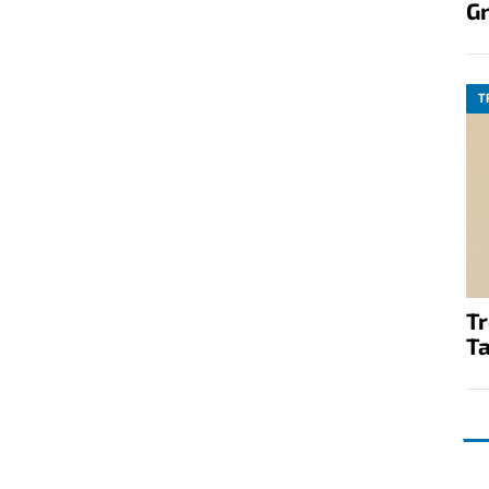
G
T
T
Ta