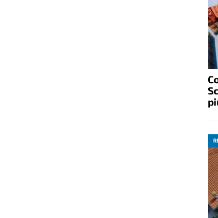
C
Sc
pi
R