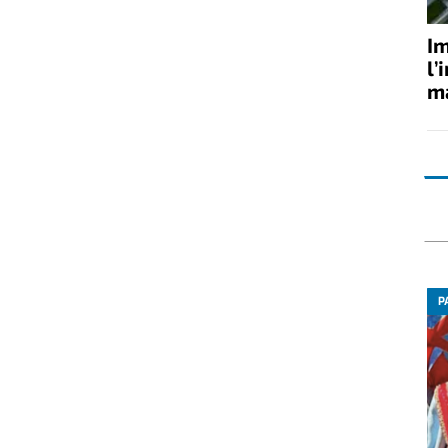
Im
l’
ma
P