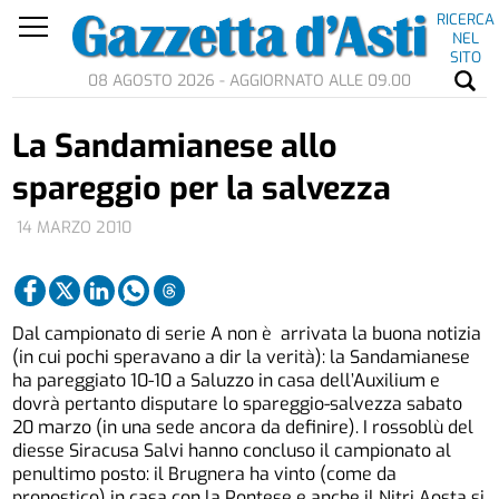
RICERCA
NEL
SITO
08 AGOSTO 2026 - AGGIORNATO ALLE 09.00
La Sandamianese allo
spareggio per la salvezza
14 MARZO 2010
Dal campionato di serie A non è arrivata la buona notizia
(in cui pochi speravano a dir la verità): la Sandamianese
ha pareggiato 10-10 a Saluzzo in casa dell’Auxilium e
dovrà pertanto disputare lo spareggio-salvezza sabato
20 marzo (in una sede ancora da definire). I rossoblù del
diesse Siracusa Salvi hanno concluso il campionato al
penultimo posto: il Brugnera ha vinto (come da
pronostico) in casa con la Pontese e anche il Nitri Aosta si