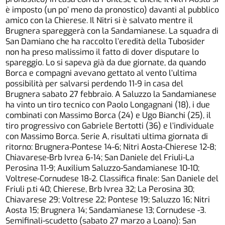
è imposto (un po’ meno da pronostico) davanti al pubblico
amico con la Chierese. Il Nitri si è salvato mentre il
Brugnera spareggerà con la Sandamianese. La squadra di
San Damiano che ha raccolto l’eredità della Tubosider
non ha preso malissimo il fatto di dover disputare lo
spareggio. Lo si sapeva già da due giornate, da quando
Borca e compagni avevano gettato al vento l’ultima
possibilità per salvarsi perdendo 11-9 in casa del
Brugnera sabato 27 febbraio. A Saluzzo la Sandamianese
ha vinto un tiro tecnico con Paolo Longagnani (18), i due
combinati con Massimo Borca (24) e Ugo Bianchi (25), il
tiro progressivo con Gabriele Bertotti (36) e l’individuale
con Massimo Borca. Serie A, risultati ultima giornata di
ritorno: Brugnera-Pontese 14-6; Nitri Aosta-Chierese 12-8;
Chiavarese-Brb Ivrea 6-14; San Daniele del Friuli-La
Perosina 11-9; Auxilium Saluzzo-Sandamianese 10-10;
Voltrese-Cornudese 18-2. Classifica finale: San Daniele del
Friuli p.ti 40; Chierese, Brb Ivrea 32; La Perosina 30;
Chiavarese 29; Voltrese 22; Pontese 19; Saluzzo 16; Nitri
Aosta 15; Brugnera 14; Sandamianese 13; Cornudese -3.
Semifinali-scudetto (sabato 27 marzo a Loano): San