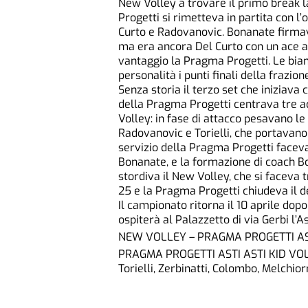
New Volley a trovare il primo break l
Progetti si rimetteva in partita con l’
Curto e Radovanovic. Bonanate firmava i
ma era ancora Del Curto con un ace al
vantaggio la Pragma Progetti. Le bia
personalità i punti finali della frazion
Senza storia il terzo set che iniziava 
della Pragma Progetti centrava tre ac
Volley: in fase di attacco pesavano le 
Radovanovic e Torielli, che portavano 
servizio della Pragma Progetti faceva 
Bonanate, e la formazione di coach Bon
stordiva il New Volley, che si faceva 
25 e la Pragma Progetti chiudeva il d
Il campionato ritorna il 10 aprile do
ospiterà al Palazzetto di via Gerbi l’
NEW VOLLEY – PRAGMA PROGETTI ASTI
PRAGMA PROGETTI ASTI ASTI KID VOLLEY
Torielli, Zerbinatti, Colombo, Melchiorri