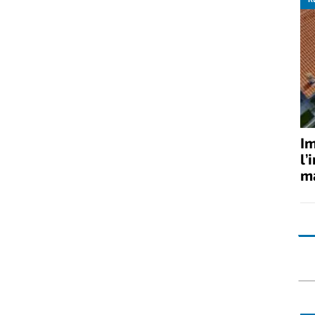
Im
l’
ma