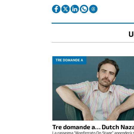
U
TRE DOMANDE A
Tre domande a… Dutch Naza
La rassegna “Monferrato On Stage” approderà 