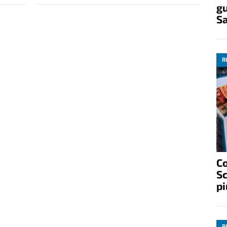
gu
S
R
C
Sc
pi
R