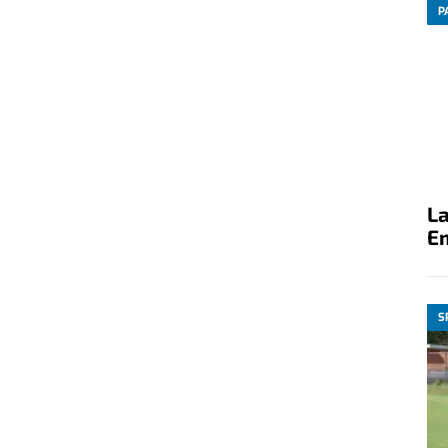
P
La
E
S