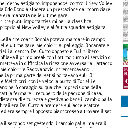
nel derby astigiano, imponendosi contro il New Volley
 da Edo Bonola sfodera un prestazione da incorniciare,
he era mancata nelle ultime gare.
i tre punti importantissimi per la classifica,
proprio al New Volley e all’altra squadra astigiana
quella che coach Bonola poteva mandare in campo
lle ultime gare: Melchiorri al palleggio, Bonanate e
elli al centro, Del Curto opposto e Fullin libero.
filava il primo break con l’ottimo turno al servizio di
etteva in difficoltà la ricezione avversaria: l’attacco
di Melchiorri e Radovanovic incrementavano il
ella prima parte del set si portavano sul +8.
e Melchiorri, con le veloci a punto di Torielli e
ano però coraggio su qualche imprecisione della
tti a fermare il recupero delle padrone di casa.
stanza di sicurezza e gestivano bene il cambio palla
i finali era Del Curto a premere sull’acceleratore
 ed era sempre l’opposto biancorosso a trovare il set
a il secondo set gestendo il cambio palla, ma era il