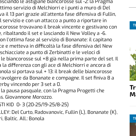
asciando le astigiane biancorosse sul -2: la Pragma
ottimo servizio di Melchiorri e i punti a muro di Del
l 13 pari grazie all’attenta fase difensiva di Fullin,
 servizio e con un attacco a punto a riportare in
T
ncorosse trovavano il break vincente e gestivano con
e, ribaltando il set e lasciando il New Volley a -6.
con l’ottima fase al servizio di Bonanate: il capitano
e e metteva in difficoltà la fase difensiva del New
schiacciate a punto di Zerbinatti e le veloci di
le biancorosse sul +8 già nella prima parte del set. Il
la differenza con gli ace di Melchiorri e ancora di
ola si portava sul + 13: il break delle biancorosse
travolgere da Bonanate e compagne. Il set finiva 8 a
erby vincendo per 3 set a 0.
T
po la pausa pasquale, con la Pragma Progetti che
M
Ass. Giovannone Morozzo.
 KID 0- 3 (20-25/19-25/8-25)
: Del Curto, Radovanovic, Fullin (L), Bonanate (K),
, Baltic. All.: Bonola
T