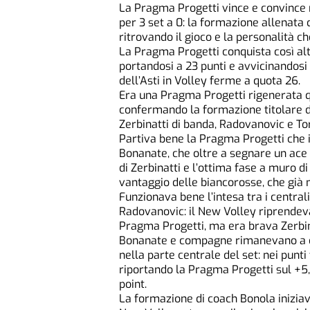
La Pragma Progetti vince e convince 
per 3 set a 0: la formazione allenata
ritrovando il gioco e la personalità c
La Pragma Progetti conquista così altr
portandosi a 23 punti e avvicinandosi 
dell’Asti in Volley ferme a quota 26.
Era una Pragma Progetti rigenerata 
confermando la formazione titolare de
Zerbinatti di banda, Radovanovic e Tori
Partiva bene la Pragma Progetti che in
Bonanate, che oltre a segnare un ace m
di Zerbinatti e l’ottima fase a muro 
vantaggio delle biancorosse, che già n
Funzionava bene l’intesa tra i centrali 
Radovanovic: il New Volley riprendev
Pragma Progetti, ma era brava Zerbina
Bonanate e compagne rimanevano a di
nella parte centrale del set: nei punt
riportando la Pragma Progetti sul +5,
point.
La formazione di coach Bonola iniziav