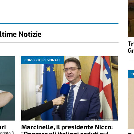
ltime Notizie
T
G
CONSIGLIO REGIONALE
T
ri
Marcinelle, il presidente Nicco:
“Onorare gli italiani caduti sul
sabato 8