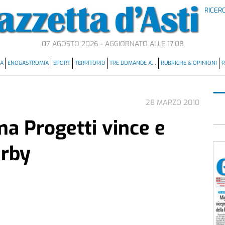
RICER
07 AGOSTO 2026 - AGGIORNATO ALLE 17.08
MA
ENOGASTROMIA
SPORT
TERRITORIO
TRE DOMANDE A…
RUBRICHE & OPINIONI
R
28 MARZO 2010
ma Progetti vince e
erby