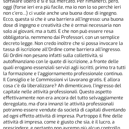
software libero e si è sul mercato. Per rimanerci, però,
oggi (forse ieri era più facile, ma io non lo so perchè ieri
non c’ero…) ci vuole anche una buona dose di ingegno.
Ecco, questa sì che è una barriera all’ingresso: una buona
dose di ingegno e creatività che è ormai necessaria non
solo ai giovani, ma a tutti. E che non può essere resa
obbligatoria, nemmeno dai Professori, con un semplice
decreto legge. Non credo inoltre che si possa invocare la
tassa di iscrizione all’Ordine come barriera all’ingresso.
Gli Ordini non pesano infatti sulla collettività, si
autofinanziano con le quote di iscrizione, a fronte delle
quali erogano essenziali servizi agli iscritti, primo tra tutti
la formazione e l’aggiornamento professionale continuo.
Il Consiglio e le Commissioni vi lavorano gratis. E allora
cosa c’è da liberalizzare? Ah dimenticavo, l’ingresso del
capitale nelle attività professionali. Questo aspetto
effettivamente non era ancora del tutto selvaggiamente
deregolato, ma d’ora innanzi le attività professionali
potranno essere vendute da società di capitali diventando
ad ogni effetto attività di impresa. Purtroppo il fine delle
attività di impresa, come è giusto che sia, è il lucro, a
prescindere, e pertanto non avremo più alcun controllo