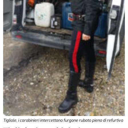
Tigliole, i carabinieri intercettano furgone rubato pieno di refurtiva