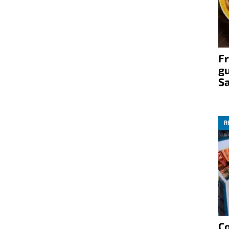
Fr
gu
S
R
C