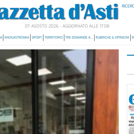
RICER
07 AGOSTO 2026 - AGGIORNATO ALLE 17.08
MA
ENOGASTROMIA
SPORT
TERRITORIO
TRE DOMANDE A…
RUBRICHE & OPINIONI
R