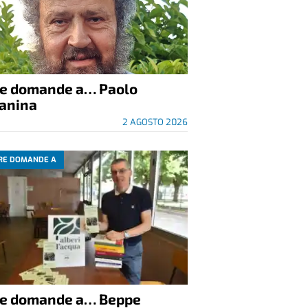
re domande a… Paolo
anina
2 AGOSTO 2026
RE DOMANDE A
re domande a… Beppe