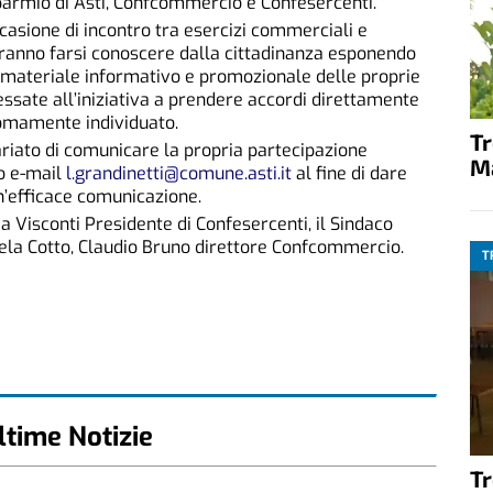
parmio di Asti, Confcommercio e Confesercenti.
casione di incontro tra esercizi commerciali e
otranno farsi conoscere dalla cittadinanza esponendo
, materiale informativo e promozionale delle proprie
ressate all’iniziativa a prendere accordi direttamente
omamente individuato.
T
tariato di comunicare la propria partecipazione
M
zo e-mail
l.grandinetti@comune.asti.it
al fine di dare
un’efficace comunicazione.
a Visconti Presidente di Confesercenti, il Sindaco
ela Cotto, Claudio Bruno direttore Confcommercio.
T
ltime Notizie
T