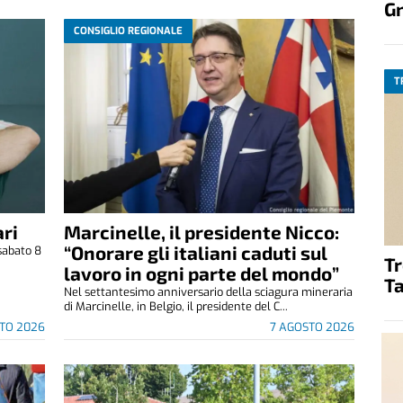
G
CONSIGLIO REGIONALE
T
ri
Marcinelle, il presidente Nicco:
“Onorare gli italiani caduti sul
sabato 8
T
.
lavoro in ogni parte del mondo”
Ta
Nel settantesimo anniversario della sciagura mineraria
di Marcinelle, in Belgio, il presidente del C...
TO 2026
7 AGOSTO 2026