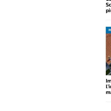
Sc
pi
R
Im
l’
ma