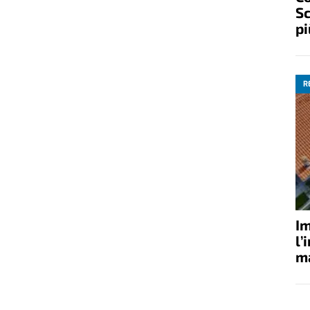
Sc
pi
R
Im
l’
ma