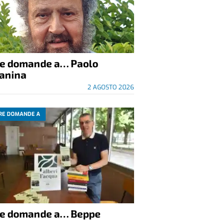
re domande a… Paolo
anina
2 AGOSTO 2026
RE DOMANDE A
re domande a… Beppe