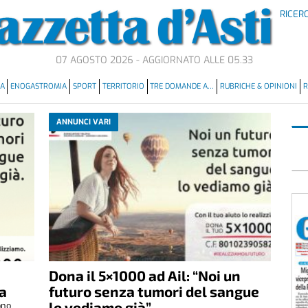
RICER
07 AGOSTO 2026 - AGGIORNATO ALLE 05.33
MA
ENOGASTROMIA
SPORT
TERRITORIO
TRE DOMANDE A…
RUBRICHE & OPINIONI
R
ANNUNCI VARI
Dona il 5×1000 ad Ail: “Noi un
za
futuro senza tumori del sangue
lo vediamo già”
ono