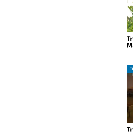
T
M
T
T