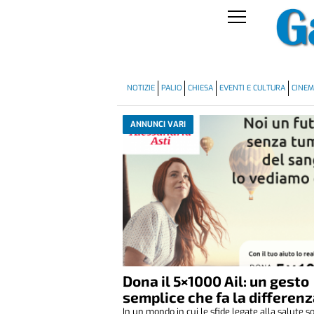
NOTIZIE
PALIO
CHIESA
EVENTI E CULTURA
CINE
ANNUNCI VARI
Dona il 5×1000 Ail: un gesto
semplice che fa la differen
In un mondo in cui le sfide legate alla salute s