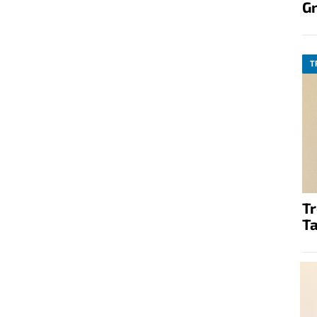
G
T
T
Ta