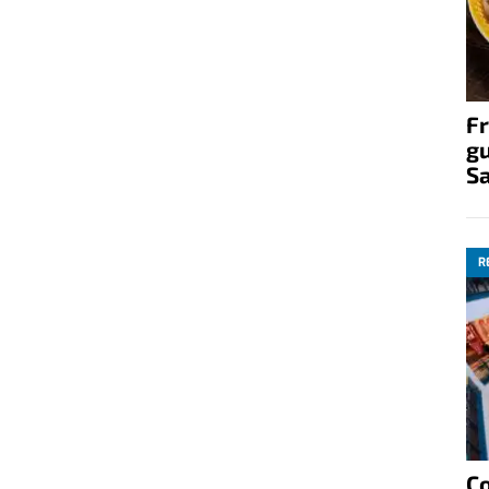
Fr
gu
S
R
C