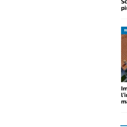
Sc
pi
R
Im
l’
ma