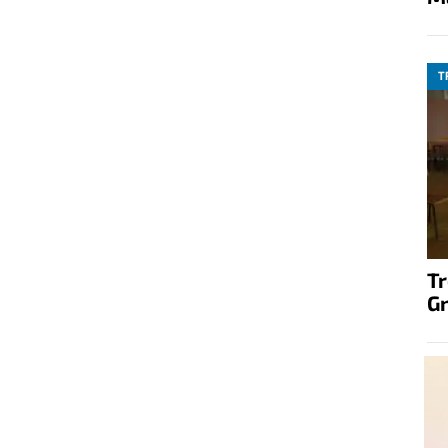
T
T
G