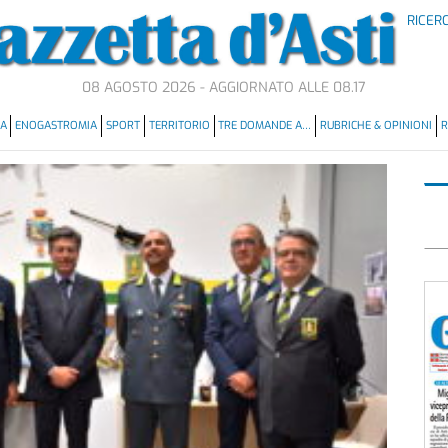
RICER
08 AGOSTO 2026 - AGGIORNATO ALLE 08.17
MA
ENOGASTROMIA
SPORT
TERRITORIO
TRE DOMANDE A…
RUBRICHE & OPINIONI
R