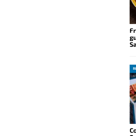
Fr
gu
S
R
C