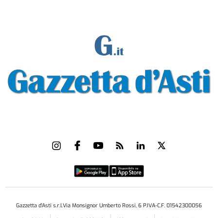
Gazzetta d'Asti s.r.l.Via Monsignor Umberto Rossi, 6 P.IVA-C.F. 01542300056