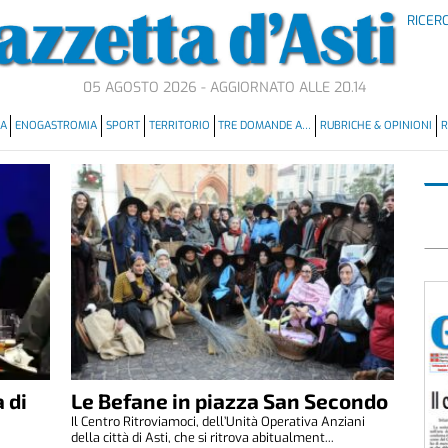
RICER
05 AGOSTO 2026 - AGGIORNATO ALLE 20.14
MA
ENOGASTROMIA
SPORT
TERRITORIO
TRE DOMANDE A…
RUBRICHE & OPINIONI
R
 di
Le Befane in piazza San Secondo
Il Centro Ritroviamoci, dell’Unità Operativa Anziani
della città di Asti, che si ritrova abitualment...