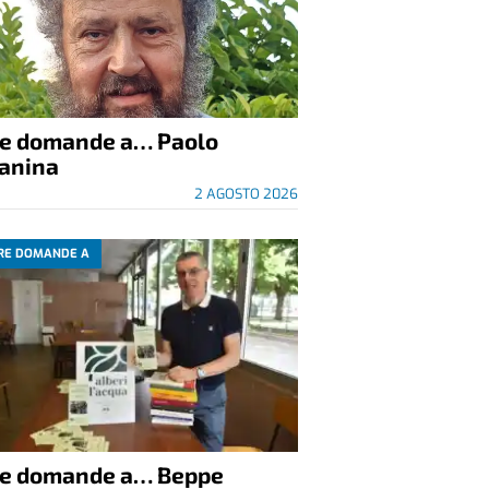
re domande a… Paolo
anina
2 AGOSTO 2026
RE DOMANDE A
re domande a… Beppe