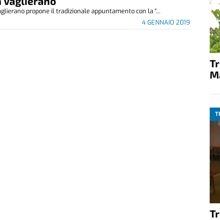
a Vaglierano
glierano propone il tradizionale appuntamento con la “...
4 GENNAIO 2019
T
M
T
T