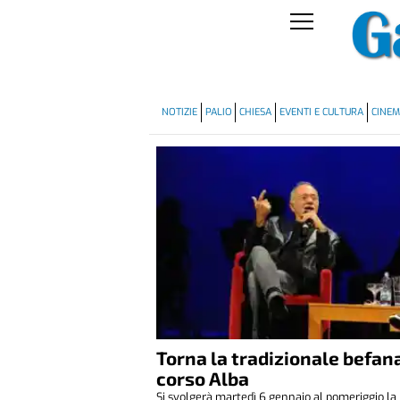
NOTIZIE
PALIO
CHIESA
EVENTI E CULTURA
CINE
Torna la tradizionale befana
corso Alba
Si svolgerà martedì 6 gennaio al pomeriggio la