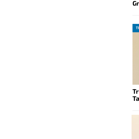
G
T
T
Ta