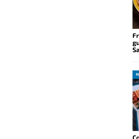
Fr
gu
S
R
C