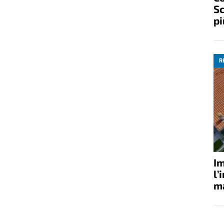
Sc
pi
R
Im
l’
ma