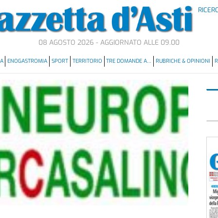
RICER
08 AGOSTO 2026 - AGGIORNATO ALLE 09.00
MA
ENOGASTROMIA
SPORT
TERRITORIO
TRE DOMANDE A…
RUBRICHE & OPINIONI
R