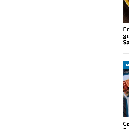
Fr
gu
S
R
C