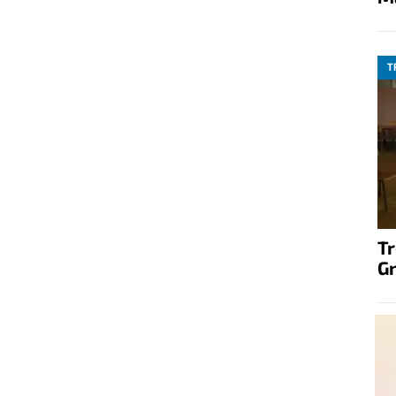
T
T
G