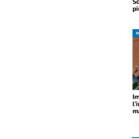
Sc
pi
R
Im
l’
ma