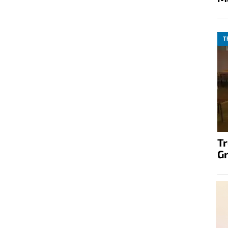
T
T
G