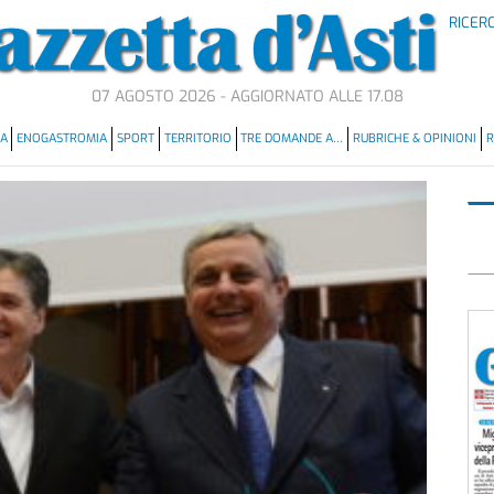
RICER
07 AGOSTO 2026 - AGGIORNATO ALLE 17.08
MA
ENOGASTROMIA
SPORT
TERRITORIO
TRE DOMANDE A…
RUBRICHE & OPINIONI
R