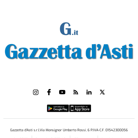
Gazzetta d'Asti s.r.l.Via Monsignor Umberto Rossi, 6 P.IVA-C.F. 01542300056