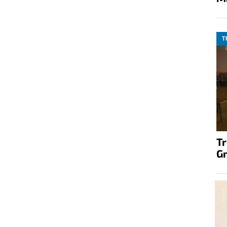
T
T
G