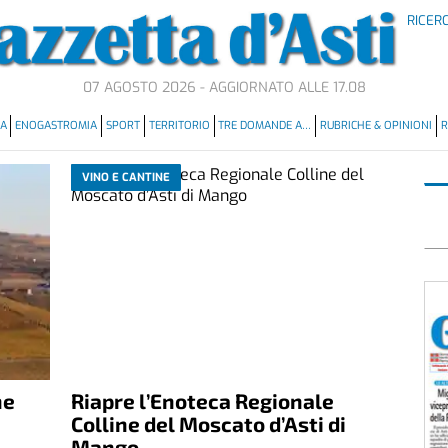
RICER
07 AGOSTO 2026 - AGGIORNATO ALLE 17.08
MA
ENOGASTROMIA
SPORT
TERRITORIO
TRE DOMANDE A…
RUBRICHE & OPINIONI
R
VINO E CANTINE
ne
Riapre l’Enoteca Regionale
Colline del Moscato d’Asti di
Mango