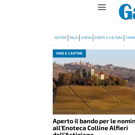
NOTIZIE
PALIO
CHIESA
EVENTI E CULTURA
CINE
VINO E CANTINE
Aperto il bando per le nomi
all’Enoteca Colline Alfieri
dell’Astigiano