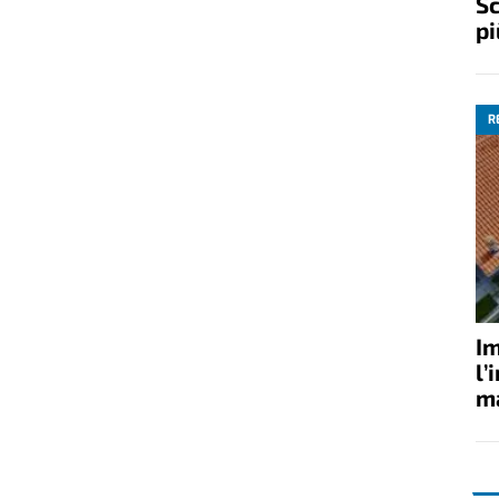
Sc
pi
R
Im
l’
ma