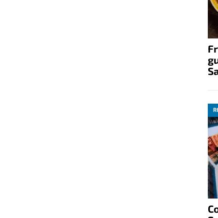
Fr
gu
S
R
C