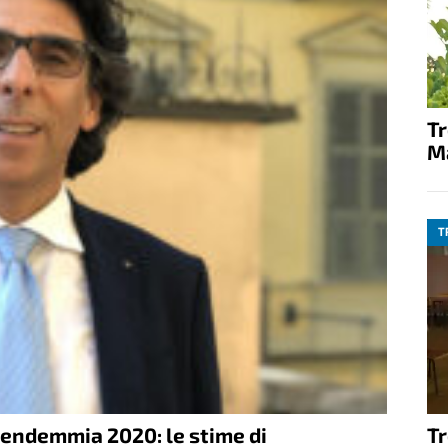
T
M
T
 vendemmia 2020: le stime di
T