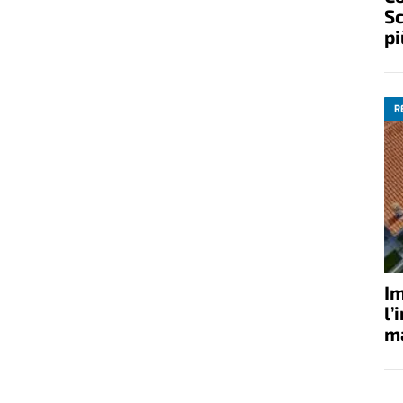
Sc
pi
R
Im
l’
ma