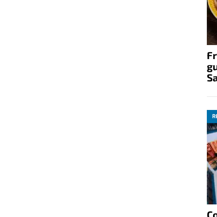
Fr
gu
S
R
C