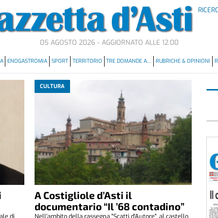
RICER
05 AGOSTO 2026 - AGGIORNATO ALLE 12.00
MA
ENOGASTROMIA
SPORT
TERRITORIO
TRE DOMANDE A…
RUBRICHE & OPINIONI
R
CULTURA
i
A Costigliole d’Asti il
documentario “Il ’68 contadino”
ale di
Nell'ambito della rassegna "Scatti d'Autore", al castello