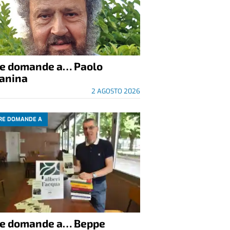
re domande a… Paolo
anina
2 AGOSTO 2026
RE DOMANDE A
re domande a… Beppe