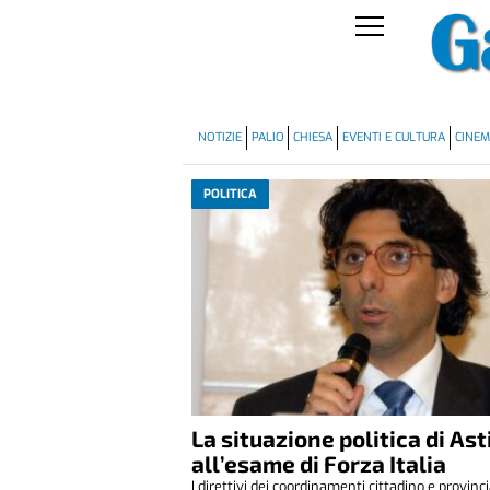
NOTIZIE
PALIO
CHIESA
EVENTI E CULTURA
CINE
POLITICA
La situazione politica di Ast
all’esame di Forza Italia
I direttivi dei coordinamenti cittadino e provinci