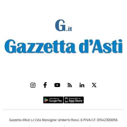
Gazzetta d'Asti s.r.l.Via Monsignor Umberto Rossi, 6 P.IVA-C.F. 01542300056