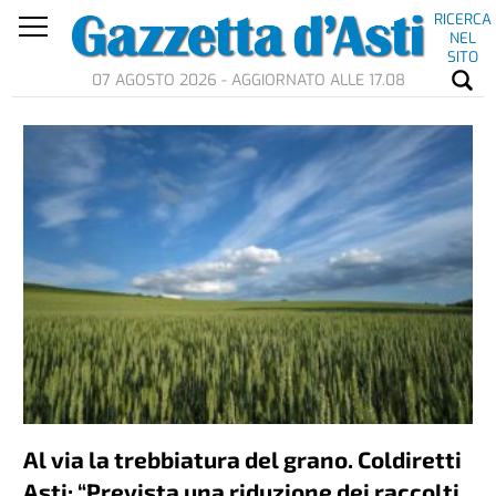
RICERCA
NEL
SITO
07 AGOSTO 2026 - AGGIORNATO ALLE 17.08
Al via la trebbiatura del grano. Coldiretti
Asti: “Prevista una riduzione dei raccolti