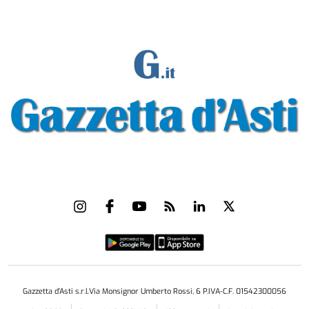
Gazzetta d'Asti s.r.l.Via Monsignor Umberto Rossi, 6 P.IVA-C.F. 01542300056