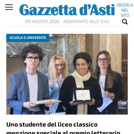
RICERCA
NEL
SITO
09 AGOSTO 2026 - AGGIORNATO ALLE 11.45
SCUOLA E UNIVERSITÀ
Uno studente del liceo classico
menzione speciale al premio letterario