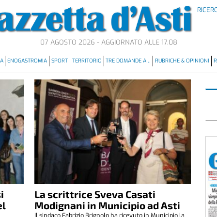
RICER
07 AGOSTO 2026 - AGGIORNATO ALLE 17.08
MA
ENOGASTROMIA
SPORT
TERRITORIO
TRE DOMANDE A…
RUBRICHE & OPINIONI
R
i
La scrittrice Sveva Casati
el
Modignani in Municipio ad Asti
Il sindaco Fabrizio Brignolo ha ricevuto in Municipio la