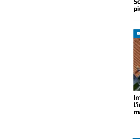
Sc
pi
R
Im
l’
ma