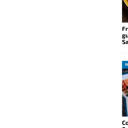
Fr
gu
S
R
C