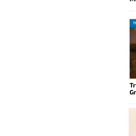
T
T
G