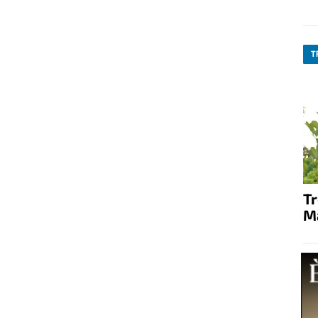
T
T
M