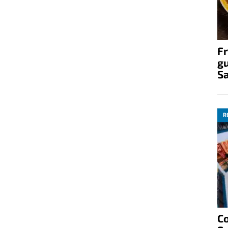
Fr
gu
S
R
C