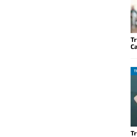
T
C
T
T