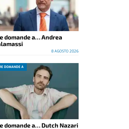
re domande a… Andrea
alamassi
8 AGOSTO 2026
RE DOMANDE A
re domande a… Dutch Nazari