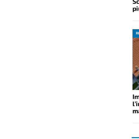
Sc
pi
R
Im
l’
ma