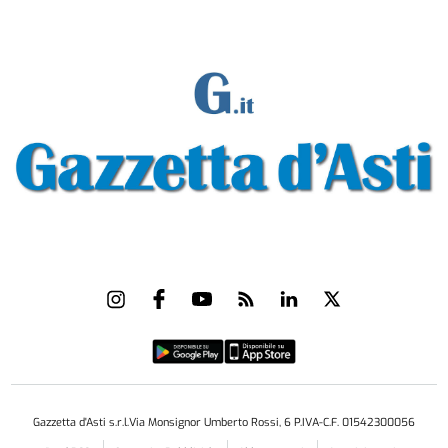
Gazzetta d'Asti s.r.l.Via Monsignor Umberto Rossi, 6 P.IVA-C.F. 01542300056