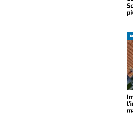
Sc
pi
R
Im
l’
ma