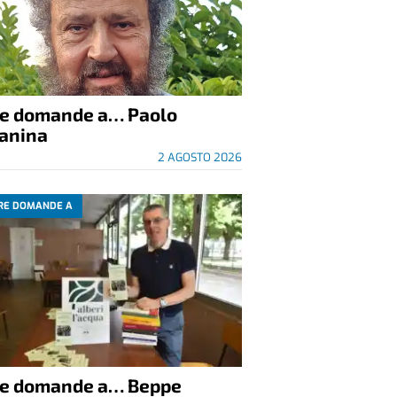
re domande a… Paolo
anina
2 AGOSTO 2026
RE DOMANDE A
re domande a… Beppe