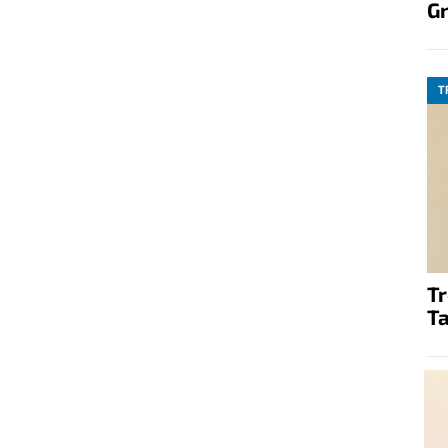
G
T
T
Ta