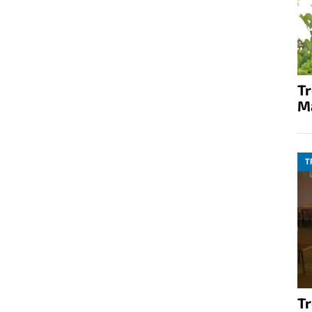
T
M
T
T