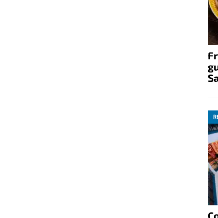
Fr
gu
S
R
C