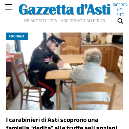
RICERCA
NEL
SITO
09 AGOSTO 2026 - AGGIORNATO ALLE 11.45
CRONACA
I carabinieri di Asti scoprono una
famiglia “dedita” alle truffe agli anziani