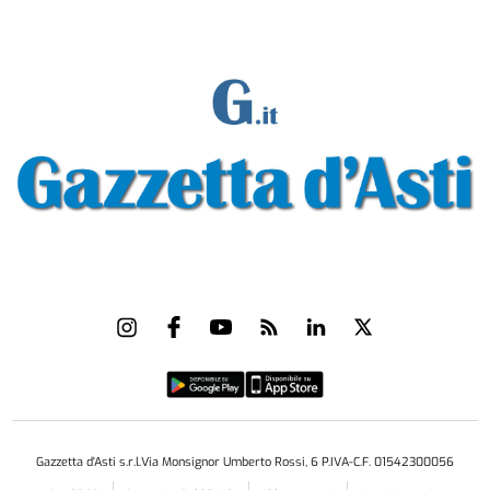
Gazzetta d'Asti s.r.l.Via Monsignor Umberto Rossi, 6 P.IVA-C.F. 01542300056