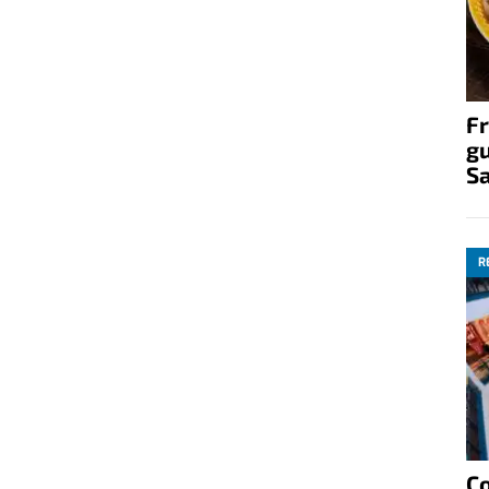
Fr
gu
S
R
C