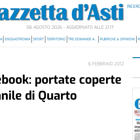
RICER
06 AGOSTO 2026 - AGGIORNATO ALLE 21.17
MA
ENOGASTROMIA
SPORT
TERRITORIO
TRE DOMANDE A…
RUBRICHE & OPINIONI
R
6 FEBBRAIO 2012
ebook: portate coperte
anile di Quarto