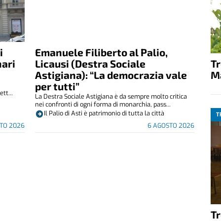
i
Emanuele Filiberto al Palio,
T
nari
Licausi (Destra Sociale
M
Astigiana): “La democrazia vale
per tutti”
tt...
La Destra Sociale Astigiana è da sempre molto critica
nei confronti di ogni forma di monarchia, pass...
Il Palio di Asti è patrimonio di tutta la città
T
TO 2026
6 AGOSTO 2026
T