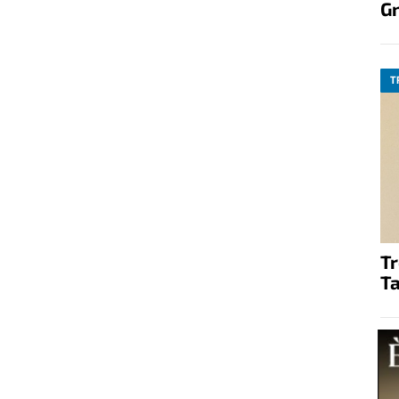
G
T
T
Ta