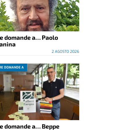
re domande a… Paolo
anina
2 AGOSTO 2026
RE DOMANDE A
re domande a… Beppe