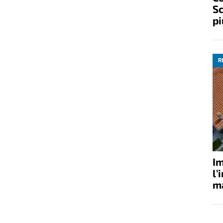
Sc
pi
R
Im
l’
ma