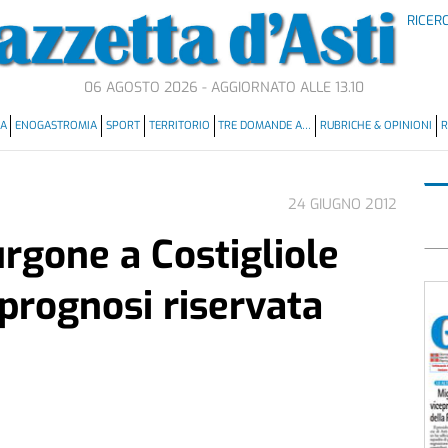
RICER
06 AGOSTO 2026 - AGGIORNATO ALLE 13.10
MA
ENOGASTROMIA
SPORT
TERRITORIO
TRE DOMANDE A…
RUBRICHE & OPINIONI
R
24 GIUGNO 2012
rgone a Costigliole
 prognosi riservata