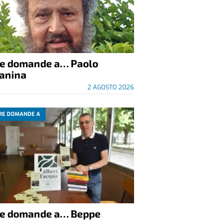
re domande a… Paolo
anina
2 AGOSTO 2026
RE DOMANDE A
re domande a… Beppe