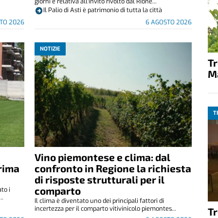
giorni e relativa all'invito rivolto dal Rione...
Il Palio di Asti è patrimonio di tutta la città
TO 2026
6 AGOSTO 2026
NOTIZIE
T
M
T
Vino piemontese e clima: dal
rima
confronto in Regione la richiesta
di risposte strutturali per il
comparto
to i
..
Il clima è diventato uno dei principali fattori di
incertezza per il comparto vitivinicolo piemontes...
T