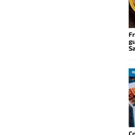
Fr
gu
S
R
C