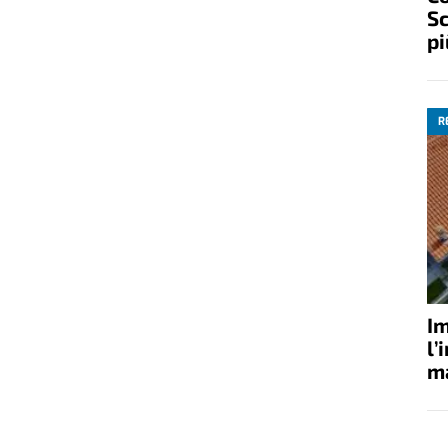
Sc
pi
R
Im
l’
ma