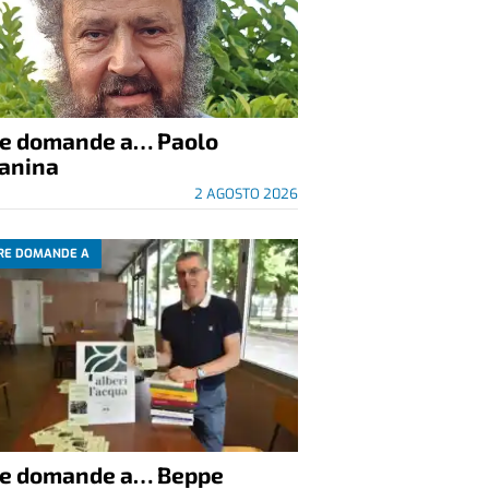
re domande a… Paolo
anina
2 AGOSTO 2026
RE DOMANDE A
re domande a… Beppe