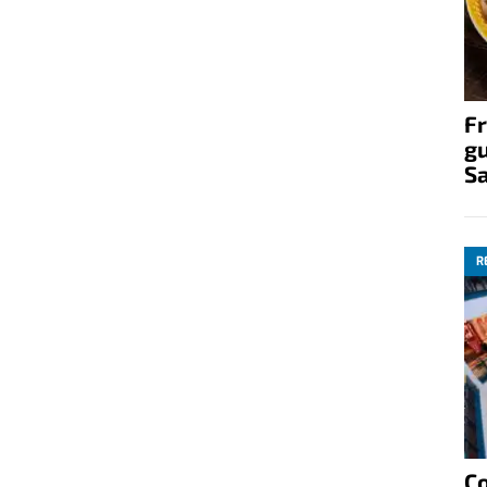
Fr
gu
S
R
C