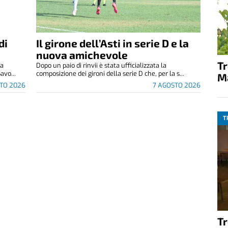
di
Il girone dell’Asti in serie D e la
nuova amichevole
T
za
Dopo un paio di rinvii è stata ufficializzata la
avo...
composizione dei gironi della serie D che, per la s...
M
TO 2026
7 AGOSTO 2026
T
T