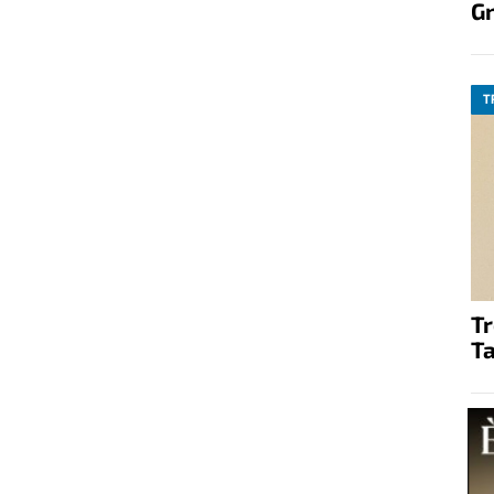
G
T
T
Ta