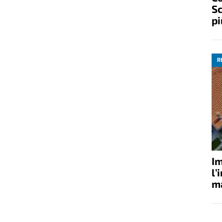
Sc
pi
R
Im
l’
ma