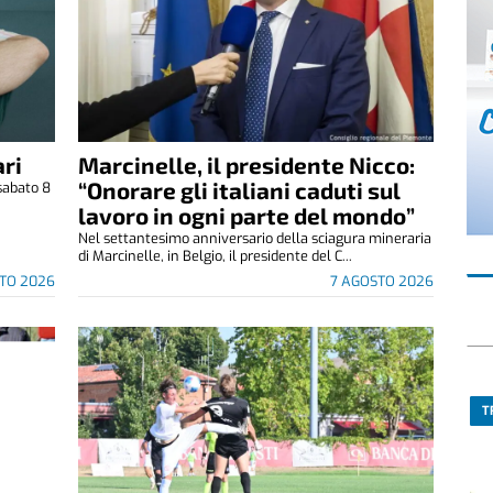
ri
Marcinelle, il presidente Nicco:
“Onorare gli italiani caduti sul
sabato 8
.
lavoro in ogni parte del mondo”
Nel settantesimo anniversario della sciagura mineraria
di Marcinelle, in Belgio, il presidente del C...
TO 2026
7 AGOSTO 2026
T