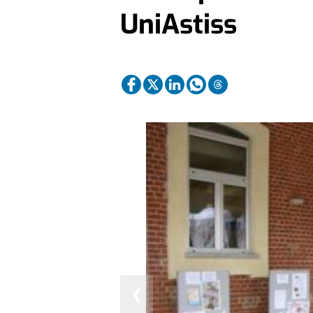
UniAstiss
❮