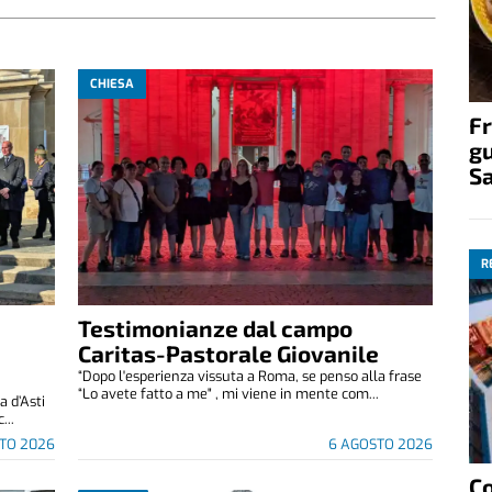
CHIESA
Fr
gu
S
R
Testimonianze dal campo
Caritas-Pastorale Giovanile
“Dopo l'esperienza vissuta a Roma, se penso alla frase
“Lo avete fatto a me" , mi viene in mente com...
 d’Asti
...
TO 2026
6 AGOSTO 2026
C