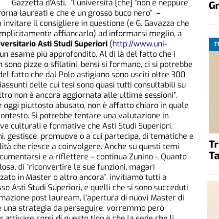
Gazzetta d’Asti, “l’università [che] “non è neppure
G
orna laureati e che è un grosso buco nero” –
vitare il consigliere in questione (e G. Gavazza che
mplicitamente affiancarlo) ad informarsi meglio, a
versitario Asti Studi Superiori
(
http://www.uni-
T
e un esame più approfondito. Al di là del fatto che i
 sono pizze o sfilatini, bensì si formano, ci si potrebbe
el fatto che dal Polo astigiano sono usciti oltre 300
 riassunti delle cui tesi sono quasi tutti consultabili su
tro non è ancora aggiornata alle ultime sessioni”.
e oggi piuttosto abusato, non è affatto chiaro in quale
contesto. Si potrebbe tentare una valutazione in
tive culturali e formative che Asti Studi Superiori,
, gestisce, promuove o a cui partecipa, di tematiche e
T
ità che riesce a coinvolgere. Anche su questi temi
Ta
cumentarsi e a riflettere – continua Zunino -. Quanto
osa, di “riconvertire le sue funzioni, magari
ato in Master o altro ancora”, invitiamo tutti a
sso Asti Studi Superiori, e quelli che si sono succeduti
mazione post lauream, l’apertura di nuovi Master di
e una strategia da perseguire; vorremmo però
 attivare corsi di questo tipo è che la sede che li