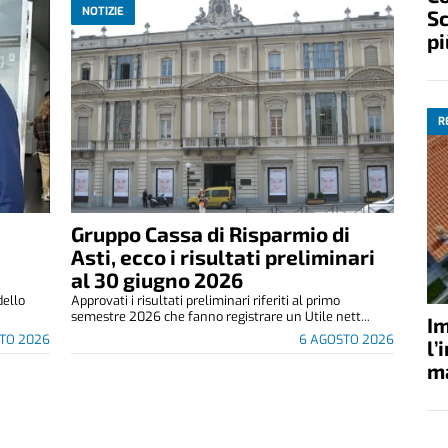
NOTIZIE
Sc
pi
R
Gruppo Cassa di Risparmio di
Asti, ecco i risultati preliminari
al 30 giugno 2026
dello
Approvati i risultati preliminari riferiti al primo
semestre 2026 che fanno registrare un Utile nett...
Im
TO 2026
6 AGOSTO 2026
l’
ma