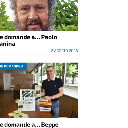
re domande a… Paolo
anina
2 AGOSTO 2026
RE DOMANDE A
re domande a… Beppe