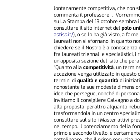
lontanamente competitiva, che non sf
commenta il professore -. Vorremmo in
su La Stampa del 13 ottobre sembra i
consultare il sito internet del
polo uni
astiss.it/
), o se lo ha già visto, a farn
laureati non si sfornano, in quanto non
chiedere se il Nostro è a conoscenza d
fra laureati triennali e specialistici, i
un’apposita sezione del sito che peral
“Quanto alla
competitività
, un termin
accezione venga utilizzato in questo 
termini di
qualità e quantità
di inizia
nonostante le sue modeste dimensioni
idee che persegue, nonché di personal
invitiamo il consigliere Galvagno a do
alla proposta, peraltro alquanto nebul
trasformandola in un centro specializz
consultare sul sito i Master attivi pre
nel tempo. Il potenziamento della for
primo e secondo livello, è certament
sottolineare che il primo requisito per