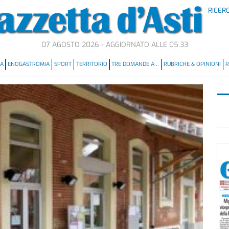
RICER
07 AGOSTO 2026 - AGGIORNATO ALLE 05.33
MA
ENOGASTROMIA
SPORT
TERRITORIO
TRE DOMANDE A…
RUBRICHE & OPINIONI
R