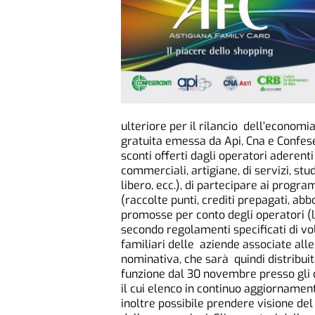
ulteriore per il rilancio dell’economi
gratuita emessa da Api, Cna e Confese
sconti offerti dagli operatori aderent
commerciali, artigiane, di servizi, stud
libero, ecc.), di partecipare ai progr
(raccolte punti, crediti prepagati, ab
promosse per conto degli operatori (l
secondo regolamenti specificati di volta
familiari delle aziende associate all
nominativa, che sarà quindi distribuita
funzione dal 30 novembre presso gli o
il cui elenco in continuo aggiornamento
inoltre possibile prendere visione de