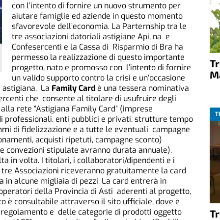
con l’intento di fornire un nuovo strumento per
aiutare famiglie ed aziende in questo momento
sfavorevole dell’economia. La Parternship tra le
tre associazioni datoriali astigiane Api, na e
Confesercenti e la Cassa di Risparmio di Bra ha
permesso la realizzazione di questo importante
T
progetto, nato e promosso con l’intento di fornire
M
un valido supporto contro la crisi e un’occasione
a astigiana. La
Family Card
è una tessera nominativa
rcenti che consente al titolare di usufruire degli
i alla rete “Astigiana Family Card” (imprese
T
i professionali, enti pubblici e privati, strutture tempo
ammi di fidelizzazione e a tutte le eventuali campagne
bonamenti, acquisti ripetuti, campagne sconto)
e convezioni stipulate avranno durata annuale),
 in volta. I titolari, i collaboratori/dipendenti e i
e tre Associazioni riceveranno gratuitamente la card
 in alcune migliaia di pezzi. La card entrerà in
peratori della Provincia di Asti aderenti al progetto,
 è consultabile attraverso il sito ufficiale, dove è
l regolamento e delle categorie di prodotti oggetto
T