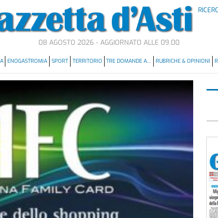
RICER
08 AGOSTO 2026 - AGGIORNATO ALLE 09.00
MA
ENOGASTROMIA
SPORT
TERRITORIO
TRE DOMANDE A…
RUBRICHE & OPINIONI
R