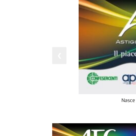
❮
Nasce 