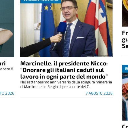
Fr
gu
S
ri
Marcinelle, il presidente Nicco:
“Onorare gli italiani caduti sul
R
sabato 8
.
lavoro in ogni parte del mondo”
Nel settantesimo anniversario della sciagura mineraria
di Marcinelle, in Belgio, il presidente del C...
TO 2026
7 AGOSTO 2026
C