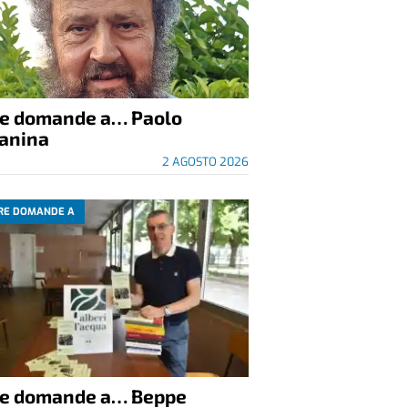
re domande a… Paolo
anina
2 AGOSTO 2026
RE DOMANDE A
re domande a… Beppe