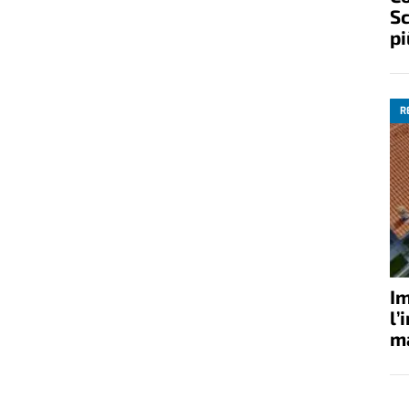
Sc
pi
R
Im
l’
ma