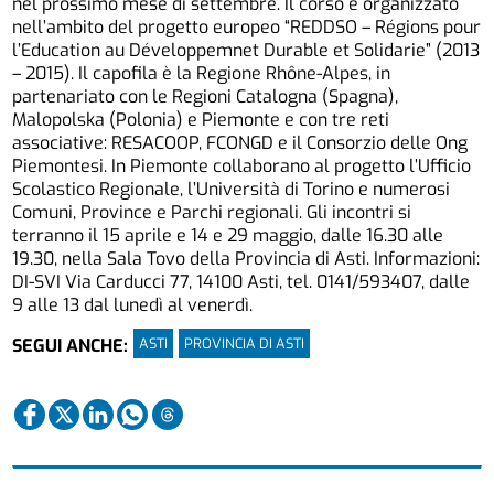
nel prossimo mese di settembre. Il corso è organizzato
nell’ambito del progetto europeo “REDDSO – Régions pour
l’Education au Développemnet Durable et Solidarie” (2013
– 2015). Il capofila è la Regione Rhône-Alpes, in
partenariato con le Regioni Catalogna (Spagna),
Malopolska (Polonia) e Piemonte e con tre reti
associative: RESACOOP, FCONGD e il Consorzio delle Ong
Piemontesi. In Piemonte collaborano al progetto l’Ufficio
Scolastico Regionale, l’Università di Torino e numerosi
Comuni, Province e Parchi regionali. Gli incontri si
terranno il 15 aprile e 14 e 29 maggio, dalle 16.30 alle
19.30, nella Sala Tovo della Provincia di Asti. Informazioni:
DI-SVI Via Carducci 77, 14100 Asti, tel. 0141/593407, dalle
9 alle 13 dal lunedì al venerdì.
ASTI
PROVINCIA DI ASTI
SEGUI ANCHE: