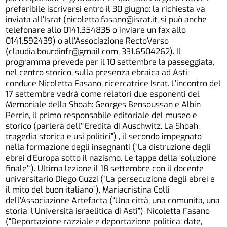
preferibile iscriversi entro il 30 giugno: la richiesta va
inviata all’Israt (nicoletta.fasano@israt.it, si può anche
telefonare allo 0141.354835 o inviare un fax allo
0141.592439) o all’Associazione RectoVerso
(claudia.bourdinfr@gmail.com, 331.6504262). Il
programma prevede per il 10 settembre la passeggiata,
nel centro storico, sulla presenza ebraica ad Asti:
conduce Nicoletta Fasano, ricercatrice Israt. L’incontro del
17 settembre vedrà come relatori due esponenti del
Memoriale della Shoah: Georges Bensoussan e Albin
Perrin, il primo responsabile editoriale del museo e
storico (parlerà dell’“Eredità di Auschwitz. La Shoah,
tragedia storica e usi politici”) , il secondo impegnato
nella formazione degli insegnanti (“La distruzione degli
ebrei d’Europa sotto il nazismo. Le tappe della ‘soluzione
finale’“). Ultima lezione il 18 settembre con il docente
universitario Diego Guzzi (“La persecuzione degli ebrei e
il mito del buon italiano”), Mariacristina Colli
dell’Associazione Artefacta (“Una città, una comunità, una
storia: l’Università israelitica di Asti”), Nicoletta Fasano
(“Deportazione razziale e deportazione politica: date,