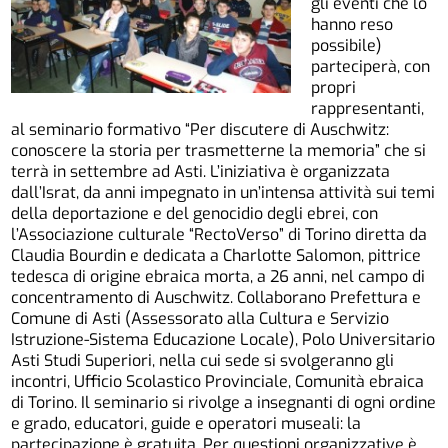
gli eventi che lo
hanno reso
possibile)
parteciperà, con
propri
rappresentanti,
al seminario formativo “Per discutere di Auschwitz:
conoscere la storia per trasmetterne la memoria” che si
terrà in settembre ad Asti. L’iniziativa è organizzata
dall’Israt, da anni impegnato in un’intensa attività sui temi
della deportazione e del genocidio degli ebrei, con
l’Associazione culturale “RectoVerso” di Torino diretta da
Claudia Bourdin e dedicata a Charlotte Salomon, pittrice
tedesca di origine ebraica morta, a 26 anni, nel campo di
concentramento di Auschwitz. Collaborano Prefettura e
Comune di Asti (Assessorato alla Cultura e Servizio
Istruzione-Sistema Educazione Locale), Polo Universitario
Asti Studi Superiori, nella cui sede si svolgeranno gli
incontri, Ufficio Scolastico Provinciale, Comunità ebraica
di Torino. Il seminario si rivolge a insegnanti di ogni ordine
e grado, educatori, guide e operatori museali: la
partecipazione è gratuita. Per questioni organizzative è