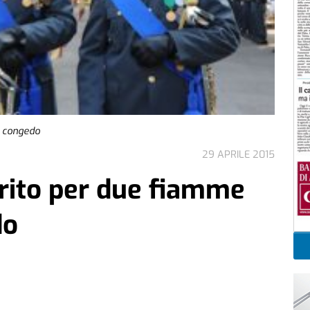
n congedo
29 APRILE 2015
rito per due fiamme
do