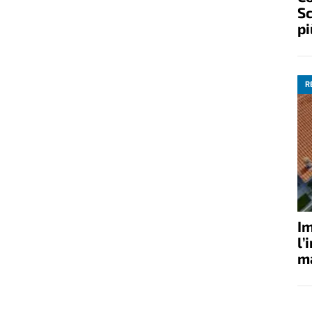
Sc
pi
R
Im
l’
ma