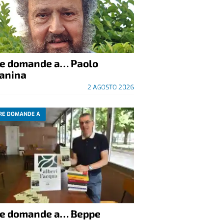
re domande a… Paolo
anina
2 AGOSTO 2026
RE DOMANDE A
re domande a… Beppe