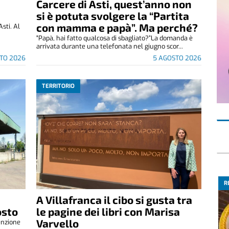
Carcere di Asti, quest’anno non
si è potuta svolgere la “Partita
con mamma e papà”. Ma perché?
Asti. Al
"Papà, hai fatto qualcosa di sbagliato?”La domanda è
arrivata durante una telefonata nel giugno scor...
TO 2026
5 AGOSTO 2026
TERRITORIO
R
A Villafranca il cibo si gusta tra
osto
le pagine dei libri con Marisa
Varvello
enzione