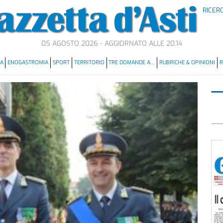
RICER
05 AGOSTO 2026 - AGGIORNATO ALLE 20.14
MA
ENOGASTROMIA
SPORT
TERRITORIO
TRE DOMANDE A…
RUBRICHE & OPINIONI
R