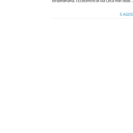
straordinaria, l’Ecocentro di via Ceca non osse..
5 AGOS