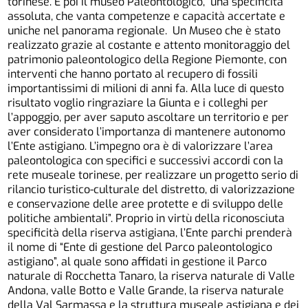
torinese. E poi il museo Paleontologico, una specificità
assoluta, che vanta competenze e capacità accertate e
uniche nel panorama regionale. Un Museo che è stato
realizzato grazie al costante e attento monitoraggio del
patrimonio paleontologico della Regione Piemonte, con
interventi che hanno portato al recupero di fossili
importantissimi di milioni di anni fa. Alla luce di questo
risultato voglio ringraziare la Giunta e i colleghi per
l’appoggio, per aver saputo ascoltare un territorio e per
aver considerato l’importanza di mantenere autonomo
l’Ente astigiano. L’impegno ora è di valorizzare l’area
paleontologica con specifici e successivi accordi con la
rete museale torinese, per realizzare un progetto serio di
rilancio turistico-culturale del distretto, di valorizzazione
e conservazione delle aree protette e di sviluppo delle
politiche ambientali”. Proprio in virtù della riconosciuta
specificità della riserva astigiana, l’Ente parchi prenderà
il nome di “Ente di gestione del Parco paleontologico
astigiano”, al quale sono affidati in gestione il Parco
naturale di Rocchetta Tanaro, la riserva naturale di Valle
Andona, valle Botto e Valle Grande, la riserva naturale
della Val Sarmassa e la struttura museale astigiana e dei