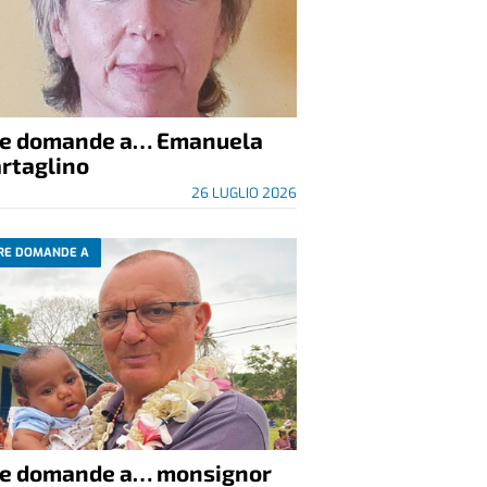
re domande a… Emanuela
rtaglino
26 LUGLIO 2026
RE DOMANDE A
re domande a… monsignor