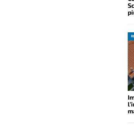
Sc
pi
R
Im
l’
ma