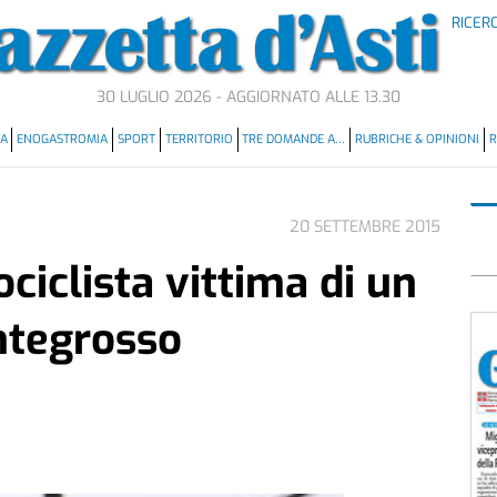
RICER
30 LUGLIO 2026 - AGGIORNATO ALLE 13.30
MA
ENOGASTROMIA
SPORT
TERRITORIO
TRE DOMANDE A…
RUBRICHE & OPINIONI
R
20 SETTEMBRE 2015
ciclista vittima di un
ntegrosso