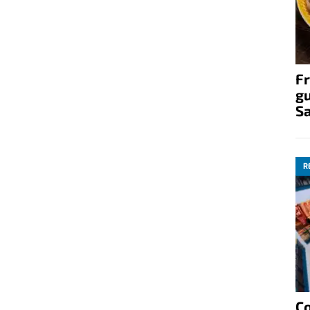
Fr
gu
S
R
C