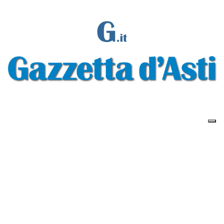
Gazzetta d'Asti s.r.l.Via Monsignor Umberto Rossi, 6 P.IVA-C.F. 01542300056
Feed RSS
Contatti e Pubblicità
Abbonamenti
Amministrazione