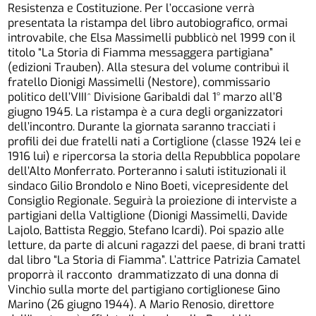
Resistenza e Costituzione. Per l’occasione verrà
presentata la ristampa del libro autobiografico, ormai
introvabile, che Elsa Massimelli pubblicò nel 1999 con il
titolo “La Storia di Fiamma messaggera partigiana”
(edizioni Trauben). Alla stesura del volume contribuì il
fratello Dionigi Massimelli (Nestore), commissario
politico dell’VIII^ Divisione Garibaldi dal 1° marzo all’8
giugno 1945. La ristampa è a cura degli organizzatori
dell’incontro. Durante la giornata saranno tracciati i
profili dei due fratelli nati a Cortiglione (classe 1924 lei e
1916 lui) e ripercorsa la storia della Repubblica popolare
dell’Alto Monferrato. Porteranno i saluti istituzionali il
sindaco Gilio Brondolo e Nino Boeti, vicepresidente del
Consiglio Regionale. Seguirà la proiezione di interviste a
partigiani della Valtiglione (Dionigi Massimelli, Davide
Lajolo, Battista Reggio, Stefano Icardi). Poi spazio alle
letture, da parte di alcuni ragazzi del paese, di brani tratti
dal libro “La Storia di Fiamma”. L’attrice Patrizia Camatel
proporrà il racconto drammatizzato di una donna di
Vinchio sulla morte del partigiano cortiglionese Gino
Marino (26 giugno 1944). A Mario Renosio, direttore