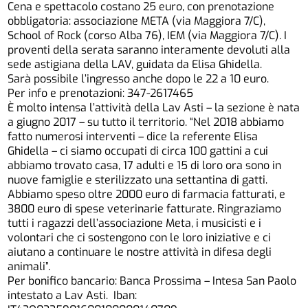
Cena e spettacolo costano 25 euro, con prenotazione
obbligatoria: associazione META (via Maggiora 7/C),
School of Rock (corso Alba 76), IEM (via Maggiora 7/C). I
proventi della serata saranno interamente devoluti alla
sede astigiana della LAV, guidata da Elisa Ghidella.
Sarà possibile l’ingresso anche dopo le 22 a 10 euro.
Per info e prenotazioni: 347-2617465
È molto intensa l’attività della Lav Asti – la sezione è nata
a giugno 2017 – su tutto il territorio. “Nel 2018 abbiamo
fatto numerosi interventi – dice la referente Elisa
Ghidella – ci siamo occupati di circa 100 gattini a cui
abbiamo trovato casa, 17 adulti e 15 di loro ora sono in
nuove famiglie e sterilizzato una settantina di gatti.
Abbiamo speso oltre 2000 euro di farmacia fatturati, e
3800 euro di spese veterinarie fatturate. Ringraziamo
tutti i ragazzi dell’associazione Meta, i musicisti e i
volontari che ci sostengono con le loro iniziative e ci
aiutano a continuare le nostre attività in difesa degli
animali”.
Per bonifico bancario: Banca Prossima – Intesa San Paolo
intestato a Lav Asti. Iban: