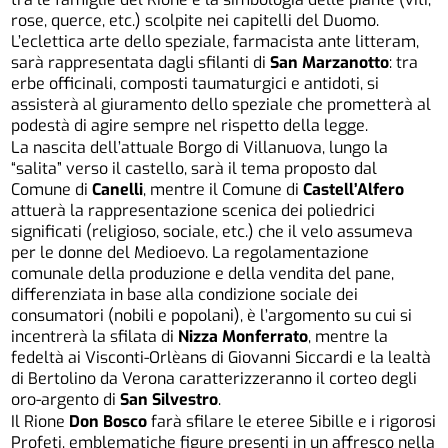
rose, querce, etc.) scolpite nei capitelli del Duomo.
L’eclettica arte dello speziale, farmacista ante litteram,
sarà rappresentata dagli sfilanti di
San Marzanotto
: tra
erbe officinali, composti taumaturgici e antidoti, si
assisterà al giuramento dello speziale che prometterà al
podestà di agire sempre nel rispetto della legge.
La nascita dell’attuale Borgo di Villanuova, lungo la
“salita” verso il castello, sarà il tema proposto dal
Comune di
Canelli
, mentre il Comune di
Castell’Alfero
attuerà la rappresentazione scenica dei poliedrici
significati (religioso, sociale, etc.) che il velo assumeva
per le donne del Medioevo. La regolamentazione
comunale della produzione e della vendita del pane,
differenziata in base alla condizione sociale dei
consumatori (nobili e popolani), è l’argomento su cui si
incentrerà la sfilata di
Nizza Monferrato
, mentre la
fedeltà ai Visconti-Orlèans di Giovanni Siccardi e la lealtà
di Bertolino da Verona caratterizzeranno il corteo degli
oro-argento di
San Silvestro
.
Il Rione
Don Bosco
farà sfilare le eteree Sibille e i rigorosi
Profeti, emblematiche figure presenti in un affresco nella