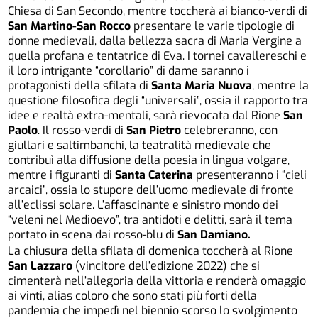
Chiesa di San Secondo, mentre toccherà ai bianco-verdi di
San Martino-San Rocco
presentare le varie tipologie di
donne medievali, dalla bellezza sacra di Maria Vergine a
quella profana e tentatrice di Eva. I tornei cavallereschi e
il loro intrigante “corollario” di dame saranno i
protagonisti della sfilata di
Santa Maria Nuova
, mentre la
questione filosofica degli “universali”, ossia il rapporto tra
idee e realtà extra-mentali, sarà rievocata dal Rione
San
Paolo
. Il rosso-verdi di
San Pietro
celebreranno, con
giullari e saltimbanchi, la teatralità medievale che
contribuì alla diffusione della poesia in lingua volgare,
mentre i figuranti di
Santa Caterina
presenteranno i “cieli
arcaici”, ossia lo stupore dell’uomo medievale di fronte
all’eclissi solare. L’affascinante e sinistro mondo dei
“veleni nel Medioevo”, tra antidoti e delitti, sarà il tema
portato in scena dai rosso-blu di
San Damiano.
La chiusura della sfilata di domenica toccherà al Rione
San Lazzaro
(vincitore dell’edizione 2022) che si
cimenterà nell’allegoria della vittoria e renderà omaggio
ai vinti, alias coloro che sono stati più forti della
pandemia che impedì nel biennio scorso lo svolgimento