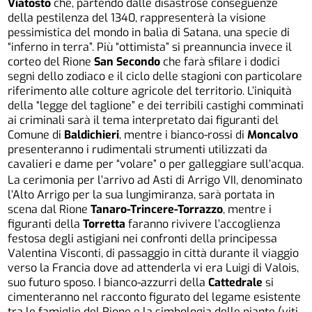
Viatosto
che, partendo dalle disastrose conseguenze
della pestilenza del 1340, rappresenterà la visione
pessimistica del mondo in balìa di Satana, una specie di
“inferno in terra”. Più “ottimista” si preannuncia invece il
corteo del Rione
San Secondo
che farà sfilare i dodici
segni dello zodiaco e il ciclo delle stagioni con particolare
riferimento alle colture agricole del territorio. L’iniquità
della “legge del taglione” e dei terribili castighi comminati
ai criminali sarà il tema interpretato dai figuranti del
Comune di
Baldichieri
, mentre i bianco-rossi di
Moncalvo
presenteranno i rudimentali strumenti utilizzati da
cavalieri e dame per “volare” o per galleggiare sull’acqua.
La cerimonia per l’arrivo ad Asti di Arrigo VII, denominato
l’Alto Arrigo per la sua lungimiranza, sarà portata in
scena dal Rione
Tanaro-Trincere-Torrazzo
, mentre i
figuranti della
Torretta
faranno rivivere l’accoglienza
festosa degli astigiani nei confronti della principessa
Valentina Visconti, di passaggio in città durante il viaggio
verso la Francia dove ad attenderla vi era Luigi di Valois,
suo futuro sposo. I bianco-azzurri della
Cattedrale
si
cimenteranno nel racconto figurato del legame esistente
tra le famiglie del Rione e la simbologia delle piante (viti,