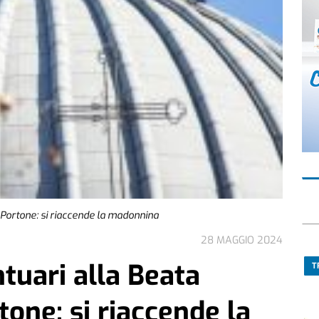
l Portone: si riaccende la madonnina
28 MAGGIO 2024
ntuari alla Beata
T
tone: si riaccende la