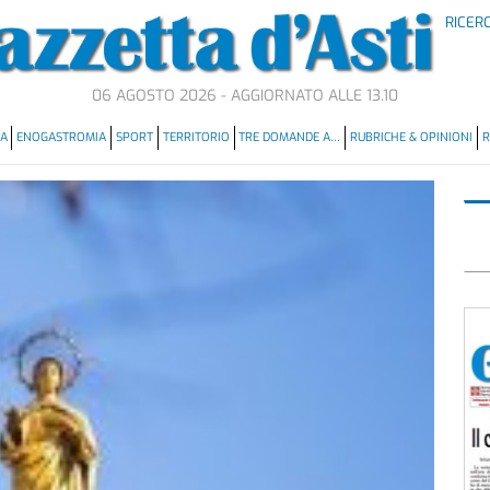
RICER
06 AGOSTO 2026 - AGGIORNATO ALLE 13.10
MA
ENOGASTROMIA
SPORT
TERRITORIO
TRE DOMANDE A…
RUBRICHE & OPINIONI
R