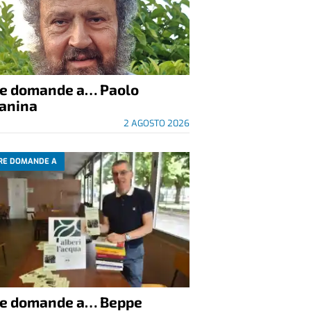
re domande a… Paolo
anina
2 AGOSTO 2026
RE DOMANDE A
re domande a… Beppe