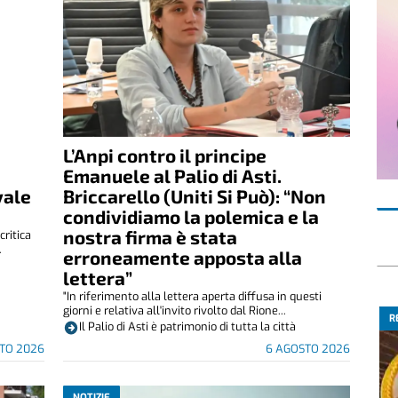
L’Anpi contro il principe
Emanuele al Palio di Asti.
vale
Briccarello (Uniti Si Può): “Non
condividiamo la polemica e la
nostra firma è stata
critica
.
erroneamente apposta alla
lettera”
"In riferimento alla lettera aperta diffusa in questi
giorni e relativa all'invito rivolto dal Rione...
R
Il Palio di Asti è patrimonio di tutta la città
TO 2026
6 AGOSTO 2026
NOTIZIE