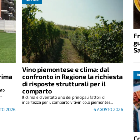
Fr
gu
S
Vino piemontese e clima: dal
rima
confronto in Regione la richiesta
R
di risposte strutturali per il
comparto
to i
..
Il clima è diventato uno dei principali fattori di
incertezza per il comparto vitivinicolo piemontes...
TO 2026
6 AGOSTO 2026
C