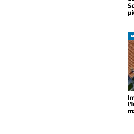
Sc
pi
R
Im
l’
ma