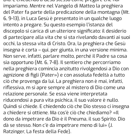
impariamo. Mentre nel Vangelo di Matteo la preghiera
del Pater fa parte della predicazione della montagna (Mt.
6, 9-13), in Luca Gesù è presentato in un qualche luogo
intento a pregare. Su questo esempio l’istanza del
discepolo si carica di un ulteriore significato: il desiderio
di partecipare alla vita che si sta rivelando davanti ai suoi
occhi, la stessa vita di Cristo. Ora, la preghiera che Gesù
insegna è corta – qui, per giunta, in una versione minima.
Non serve, infatti, parlare molto, perché il Padre sa cosa
sia opportuno (Mt. 6, 7-8). Il sentiero che percorriamo
nella preghiera comincia anzitutto rivolgendosi a Dio con
agnizione di figli (Pater») e con assoluta fedeltà a tutto
ciò che provenga da lui. La preghiera non è mai, infatti,
riflessiva, m si apre sempre al mistero di Dio come una
relazione personale. Se essa viene interpretata
riducendosi a pura vita psichica, il suo valore è nullo.
Quindi si chiede. E chiedendo ciò che Dio stesso ci insegna
a chiedere si ottiene. Ma cos’è ciò che chiediamo? «Il
dono da impetrare da Dio è il Pneuma, il suo Spirito. Dio
dà se stesso. Non c’è da impetrare meno di lui» (J.
Ratzinger, La festa della Fede).