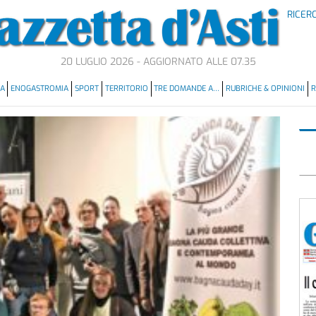
RICER
20 LUGLIO 2026 - AGGIORNATO ALLE 07.35
MA
ENOGASTROMIA
SPORT
TERRITORIO
TRE DOMANDE A…
RUBRICHE & OPINIONI
R