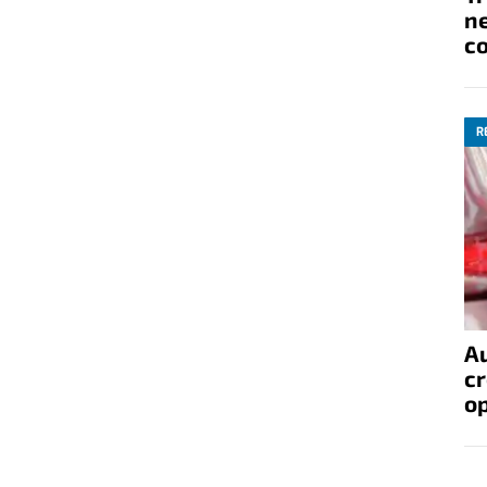
ne
co
R
A
cr
op