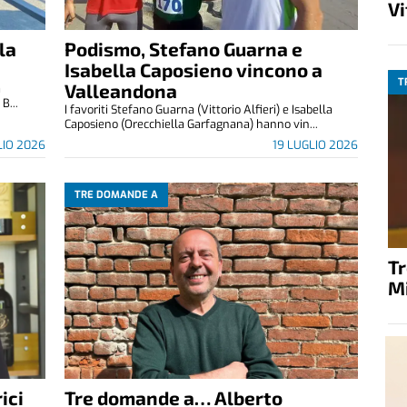
V
la
Podismo, Stefano Guarna e
Isabella Caposieno vincono a
T
Valleandona
a
B...
I favoriti Stefano Guarna (Vittorio Alfieri) e Isabella
Caposieno (Orecchiella Garfagnana) hanno vin...
LIO 2026
19 LUGLIO 2026
TRE DOMANDE A
T
M
ici
Tre domande a… Alberto