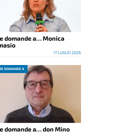
re domande a… Monica
masio
17 LUGLIO 2026
RE DOMANDE A
re domande a… don Mino