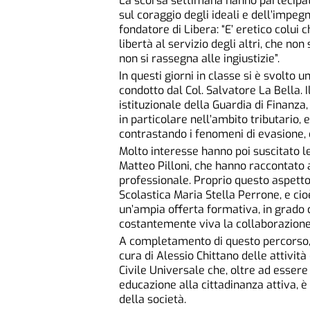
La scorsa settimana hanno partecipato
sul coraggio degli ideali e dell’impegn
fondatore di Libera: “E’ eretico colui 
libertà al servizio degli altri, che n
non si rassegna alle ingiustizie”.
In questi giorni in classe si è svolto 
condotto dal Col. Salvatore La Bella. I
istituzionale della Guardia di Finanz
in particolare nell’ambito tributario, 
contrastando i fenomeni di evasione, di
Molto interesse hanno poi suscitato l
Matteo Pilloni, che hanno raccontato ai
professionale. Proprio questo aspetto 
Scolastica Maria Stella Perrone, e cio
un’ampia offerta formativa, in grado
costantemente viva la collaborazione c
A completamento di questo percorso, 
cura di Alessio Chittano delle attivit
Civile Universale che, oltre ad essere
educazione alla cittadinanza attiva, è
della società.