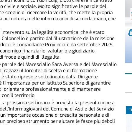
 all’incontro con don Luigi Ciotti che era incentrato
o civile e sociale. Molto significative le parole del
che sceglie di ricercare la verità, che mette la propria
on si accontenta delle informazioni di seconda mano, che
un intervento sulla legalità economica, che è stato
l Colonnello è partito dall’illustrazione della missione
a, di cui è Comandante Provinciale da settembre 2025,
economico-finanziario, valutario e giudiziario,
 frode e quindi di illegalità.
e parole del Maresciallo Sara Aversa e del Maresciallo
 ragazzi il loro iter di scelta e di formazione
è stato ripreso e sottolineato dalla Dirigente
è l’importanza per un Istituto Superiore di garantire
 di orientare professionalmente e di mantenere
on il territorio.
la prossima settimana è prevista la presentazione a
à dell’Informagiovani del Comune di Asti e del Servizio
T
 un’importante occasione di crescita personale e di
 un prezioso strumento per aiutare le fasce più deboli