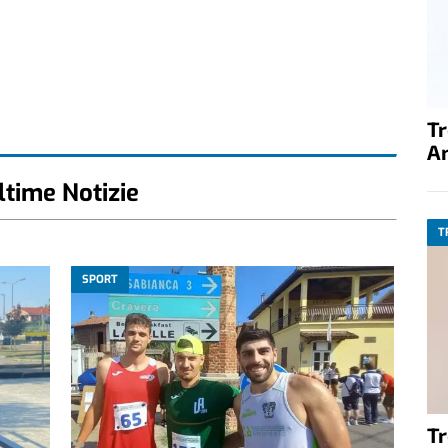
T
A
ltime Notizie
T
SPORT
T