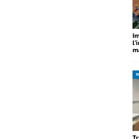
Im
l’
ma
R
Tr