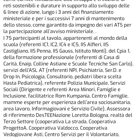
reti sostenibili e durature in supporto allo sviluppo delle
6 linee di azione, lungo i 3 anni del finanziamento
ministeriale e per i successivi 7 anni di mantenimento
dello stesso, come garantito da impegno dei vari ATS per
la partecipazione all’avviso ministeriale. .
I 75 partecipanti al tavolo, appartenenti al mondo della
scuola (referenti IC1, IC2, IC4 e IC5, IIS Alfieri, IIS
Castigliano, IIS Penna, IIS Gauss, Istituto Monti), del Cpia 1,
della formazione professionale (referenti di Casa di
Carità, Enaip, Colline Astiane e Scuole Tecniche San Carlo),
servizi dell’ASL AT (referenti NPI, Psichiatria, Ser.D. e
Drop In, Psicologia, Consultorio, pediatri libera scelta
Hasta Pediatrica), referente Polizia Municipale, Servizi
Sociali (Dirigente e referenti Area Minori, Famiglie e
Inclusione, facilitatrice Rom Kumpania, Centro Famiglie,
mamme esperte per esperienza dell’area sociosanitaria,
area lavoro, Informagiovani e Servizio Civile), Assessora
di riferimento DesTEENazione Loretta Bologna, realtà del
Terzo Settore (cooperativa La strada, Cooperativa
ProgettoA, Cooperativa Valdocco, Cooperativa
Vedogiovane Asti, Centro Servizi per il Volontariato,