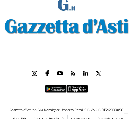
Gazzetta d'Asti s.r.l.Via Monsignor Umberto Rossi, 6 P.IVA-C.F. 01542300056
Feed RSS
Contatti e Pubblicità
Abbonamenti
Amministrazione
trasparente
Norme Editoriali
Privacy Policy
Cookie Policy
Condizioni di Utilizzo