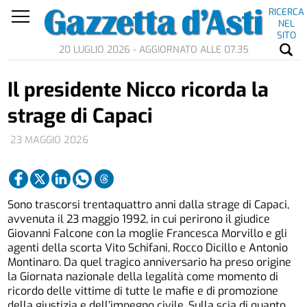
RICERCA
NEL
SITO
20 LUGLIO 2026 - AGGIORNATO ALLE 07.35
Il presidente Nicco ricorda la
strage di Capaci
23 MAGGIO 2026
Sono trascorsi trentaquattro anni dalla strage di Capaci,
avvenuta il 23 maggio 1992, in cui perirono il giudice
Giovanni Falcone con la moglie Francesca Morvillo e gli
agenti della scorta Vito Schifani, Rocco Dicillo e Antonio
Montinaro. Da quel tragico anniversario ha preso origine
la Giornata nazionale della legalità come momento di
ricordo delle vittime di tutte le mafie e di promozione
della giustizia e dell’impegno civile. Sulla scia di quanto