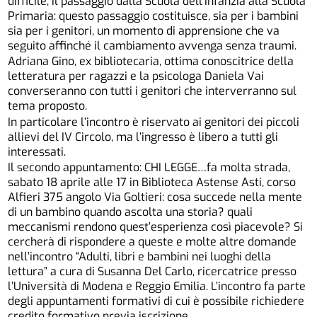
difficile, il passaggio dalla Scuola dell’Infanzia alla Scuola
Primaria: questo passaggio costituisce, sia per i bambini
sia per i genitori, un momento di apprensione che va
seguito affinché il cambiamento avvenga senza traumi.
Adriana Gino, ex bibliotecaria, ottima conoscitrice della
letteratura per ragazzi e la psicologa Daniela Vai
converseranno con tutti i genitori che interverranno sul
tema proposto.
In particolare l’incontro è riservato ai genitori dei piccoli
allievi del IV Circolo, ma l’ingresso è libero a tutti gli
interessati.
Il secondo appuntamento: CHI LEGGE…fa molta strada,
sabato 18 aprile alle 17 in Biblioteca Astense Asti, corso
Alfieri 375 angolo Via Goltieri: cosa succede nella mente
di un bambino quando ascolta una storia? quali
meccanismi rendono quest’esperienza così piacevole? Si
cercherà di rispondere a queste e molte altre domande
nell’incontro “Adulti, libri e bambini nei luoghi della
lettura” a cura di Susanna Del Carlo, ricercatrice presso
l’Università di Modena e Reggio Emilia. L’incontro fa parte
degli appuntamenti formativi di cui è possibile richiedere
credito formativo previa iscrizione.