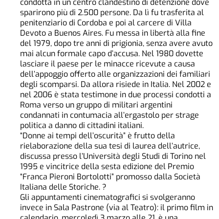
condotta in un centro clandestino di detenzione dove
sparirono più di 2.500 persone. Da lì fu trasferita al
penitenziario di Cordoba e poi al carcere di Villa
Devoto a Buenos Aires. Fu messa in libertà alla fine
del 1979, dopo tre anni di prigionia, senza avere avuto
mai alcun formale capo d’accusa. Nel 1980 dovette
lasciare il paese per le minacce ricevute a causa
dell’appoggio offerto alle organizzazioni dei familiari
degli scomparsi. Da allora risiede in Italia. Nel 2002 e
nel 2006 è stata testimone in due processi condotti a
Roma verso un gruppo di militari argentini
condannati in contumacia all’ergastolo per strage
politica a danno di cittadini italiani.
“Donne ai tempi dell’oscurità” è frutto della
rielaborazione della sua tesi di laurea dell’autrice,
discussa presso l’Università degli Studi di Torino nel
1995 e vincitrice della sesta edizione del Premio
“Franca Pieroni Bortolotti” promosso dalla Società
Italiana delle Storiche. ?
Gli appuntamenti cinematografici si svolgeranno
invece in Sala Pastrone (via al Teatro): il primo film in
calendario, mercoledì 3 marzo alle 21, è una