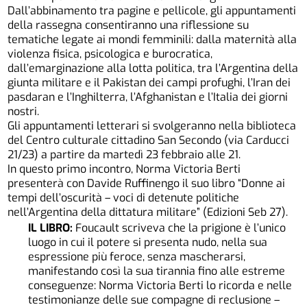
Dall’abbinamento tra pagine e pellicole, gli appuntamenti
della rassegna consentiranno una riflessione su
tematiche legate ai mondi femminili: dalla maternità alla
violenza fisica, psicologica e burocratica,
dall’emarginazione alla lotta politica, tra l’Argentina della
giunta militare e il Pakistan dei campi profughi, l’Iran dei
pasdaran e l’Inghilterra, l’Afghanistan e l’Italia dei giorni
nostri.
Gli appuntamenti letterari si svolgeranno nella biblioteca
del Centro culturale cittadino San Secondo (via Carducci
21/23) a partire da martedì 23 febbraio alle 21.
In questo primo incontro, Norma Victoria Berti
presenterà con Davide Ruffinengo il suo libro “Donne ai
tempi dell’oscurità – voci di detenute politiche
nell’Argentina della dittatura militare” (Edizioni Seb 27).
IL LIBRO:
Foucault scriveva che la prigione è l’unico
luogo in cui il potere si presenta nudo, nella sua
espressione più feroce, senza mascherarsi,
manifestando così la sua tirannia fino alle estreme
conseguenze: Norma Victoria Berti lo ricorda e nelle
testimonianze delle sue compagne di reclusione –