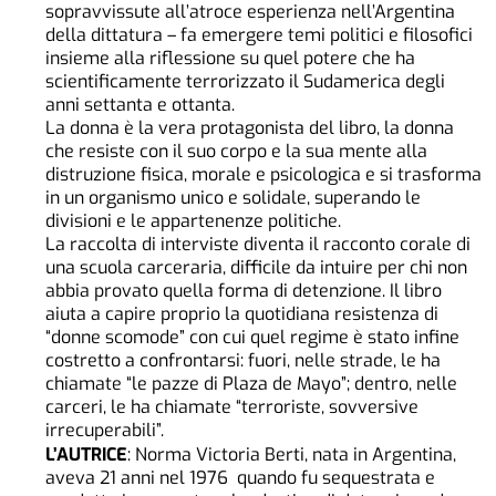
sopravvissute all’atroce esperienza nell’Argentina
della dittatura – fa emergere temi politici e filosofici
insieme alla riflessione su quel potere che ha
scientificamente terrorizzato il Sudamerica degli
anni settanta e ottanta.
La donna è la vera protagonista del libro, la donna
che resiste con il suo corpo e la sua mente alla
distruzione fisica, morale e psicologica e si trasforma
in un organismo unico e solidale, superando le
divisioni e le appartenenze politiche.
La raccolta di interviste diventa il racconto corale di
una scuola carceraria, difficile da intuire per chi non
abbia provato quella forma di detenzione. Il libro
aiuta a capire proprio la quotidiana resistenza di
“donne scomode” con cui quel regime è stato infine
costretto a confrontarsi: fuori, nelle strade, le ha
chiamate “le pazze di Plaza de Mayo”; dentro, nelle
carceri, le ha chiamate “terroriste, sovversive
irrecuperabili”.
L’AUTRICE
: Norma Victoria Berti, nata in Argentina,
aveva 21 anni nel 1976 quando fu sequestrata e