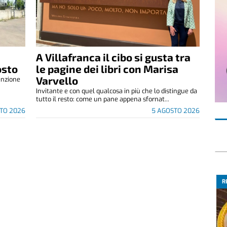
A Villafranca il cibo si gusta tra
osto
le pagine dei libri con Marisa
Varvello
enzione
.
Invitante e con quel qualcosa in più che lo distingue da
tutto il resto: come un pane appena sfornat...
TO 2026
5 AGOSTO 2026
R