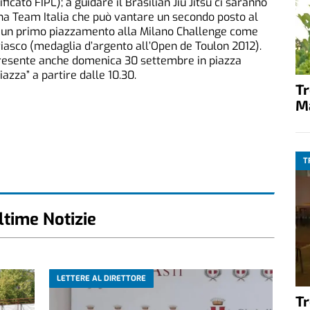
ficato FIPL); a guidare il Brasilian Jiu Jitsu ci saranno
nha Team Italia che può vantare un secondo posto al
e un primo piazzamento alla Milano Challenge come
riasco (medaglia d’argento all’Open de Toulon 2012).
sente anche domenica 30 settembre in piazza
iazza” a partire dalle 10.30.
T
M
T
ltime Notizie
LETTERE AL DIRETTORE
T