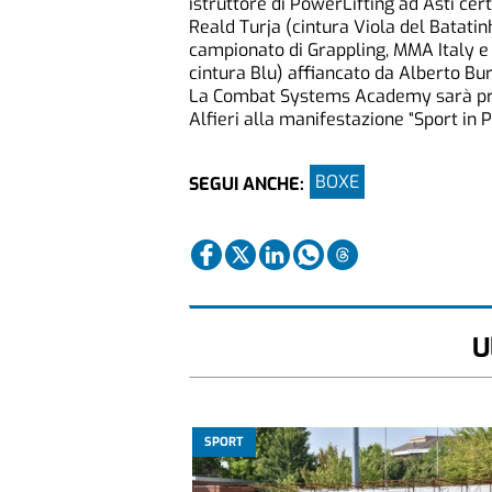
istruttore di PowerLifting ad Asti certi
Reald Turja (cintura Viola del Batati
campionato di Grappling, MMA Italy 
cintura Blu) affiancato da Alberto Bu
La Combat Systems Academy sarà pre
Alfieri alla manifestazione “Sport in P
BOXE
SEGUI ANCHE:
U
SPORT