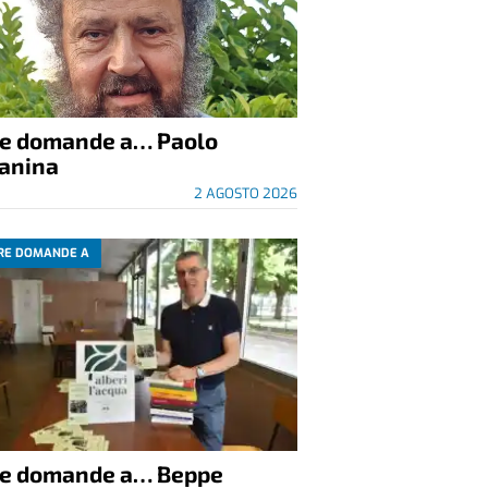
re domande a… Paolo
anina
2 AGOSTO 2026
RE DOMANDE A
re domande a… Beppe