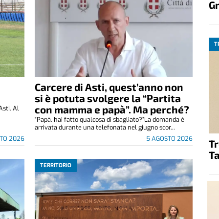
G
T
Carcere di Asti, quest’anno non
si è potuta svolgere la “Partita
con mamma e papà”. Ma perché?
Asti. Al
"Papà, hai fatto qualcosa di sbagliato?”La domanda è
arrivata durante una telefonata nel giugno scor...
TO 2026
5 AGOSTO 2026
T
Ta
TERRITORIO