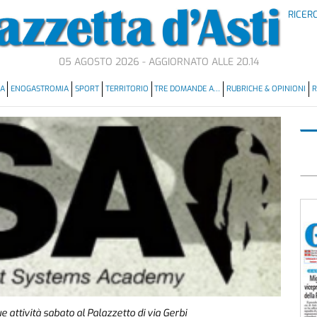
RICER
05 AGOSTO 2026 - AGGIORNATO ALLE 20.14
MA
ENOGASTROMIA
SPORT
TERRITORIO
TRE DOMANDE A…
RUBRICHE & OPINIONI
R
ttività sabato al Palazzetto di via Gerbi