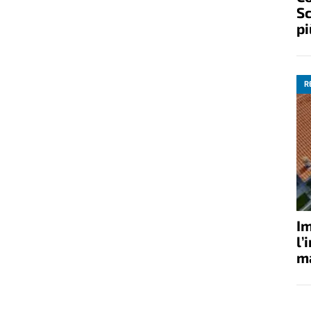
Sc
pi
R
Im
l’
ma