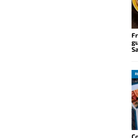
Fr
gu
S
R
C