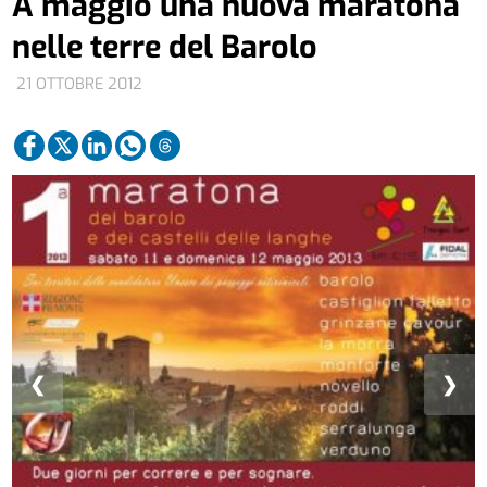
A maggio una nuova maratona
nelle terre del Barolo
21 OTTOBRE 2012
❮
❯