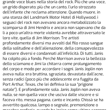
grande voce blues nella storia del rock. Più che una voce,
un grido disperato; più che un canto, l’urlo strozzato
dell’infante che reclama attenzione. Quando muore, in
una stanza del Landmark Motor Hotel di Hollywood, i
seguaci del rock non avevano ancora metabolizzato la
scomparsa di Jimi Hendrix e ancora non sapevano che da
lì a poco un’altra morte violenta avrebbe attraversato le
loro vite, quella di Jim Morrison. Tre artisti
profondamente diversi ma avvolti dal filo rosso sangue
della solitudine e dell’alienazione, della consapevolezza
di essere diversi e condannati all’infelicità. Di tutti, Janis
ha colpito più a fondo. Perché Morrison aveva la bellezza
dello sciamano e Jimi la chitarra come prolungamento
del corpo e modo per accordare i sogni. Janis Joplin non
aveva nulla: era bruttina, sgraziata, devastata dall’acne,
senza radici (poco più che adolescente era fuggita da
Port Arthur, Texas, che lei definiva la sua “prigione
natale”). E profondamente sola. Janis Joplin non aveva
nulla, se non quella voce che usciva dalle viscere e si
faceva rito, messa pagana, canto e incanto. Chissà se ha
avvertito qualcosa, lampo o segnale, premonizione o