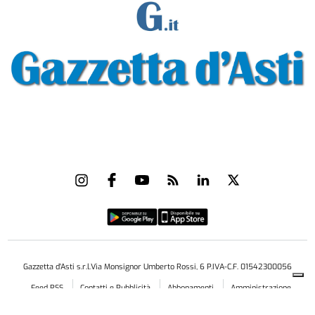
Gazzetta d'Asti s.r.l.Via Monsignor Umberto Rossi, 6 P.IVA-C.F. 01542300056
Feed RSS
Contatti e Pubblicità
Abbonamenti
Amministrazione
trasparente
Norme Editoriali
Privacy Policy
Cookie Policy