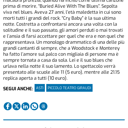
macabra profezia, quando ha inciso come ultima canzone
prima di morire, “Buried Alive With The Blues”. Sepolta
viva nel blues. Aveva 27 anni, l’età maledetta in cui sono
morti tutti i grandi del rock. “Cry Baby” è la sua ultima
notte. Costretta a confrontarsi ancora una volta con la
solitudine e il suo passato, gli amori perduti o mai trovati
e l’ansia di farsi accettare per quel che era e non quel che
rappresentava. Un monologo drammatico di una delle più
grandi cantanti di sempre, che a Woodstock e Monterey
ha fatto l’amore sul palco con migliaia di persone ma è
sempre tornata a casa da sola. Lei e il suo blues che
urlava nella notte il suo lamento. Lo spettacolo verrà
presentato alle scuole alle 11 (5 euro), mentre alle 21.15
replica aperta a tutti (10 euro).
ASTI
PICCOLO TEATRO GIRAUDI
SEGUI ANCHE: