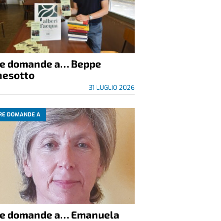
re domande a… Beppe
nesotto
31 LUGLIO 2026
RE DOMANDE A
re domande a… Emanuela