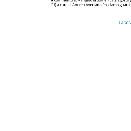
Il commento al Vangelo di domenica 2 agosto (
21) a cura di Andrea Avertano Possiamo guardar
1 AGO