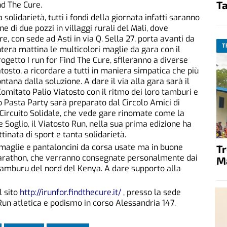
Ta
nd The Cure.
 solidarietà, tutti i fondi della giornata infatti saranno
 di due pozzi in villaggi rurali del Mali, dove
e, con sede ad Asti in via Q. Sella 27, porta avanti da
T
intera mattina le multicolori maglie da gara con il
ogetto I run for Find The Cure, sfileranno a diverse
iatosto, a ricordare a tutti in maniera simpatica che più
ntana dalla soluzione. A dare il via alla gara sarà il
Comitato Palio Viatosto con il ritmo dei loro tamburi e
o Pasta Party sarà preparato dal Circolo Amici di
toCircuito Solidale, che vede gare rinomate come la
e Soglio, il Viatosto Run, nella sua prima edizione ha
tinata di sport e tanta solidarietà.
 maglie e pantaloncini da corsa usate ma in buone
T
Marathon, che verranno consegnate personalmente dai
M
 Samburu del nord del Kenya. A dare supporto alla
l sito
http://irunfor.findthecure.it/
, presso la sede
Run atletica e podismo in corso Alessandria 147.