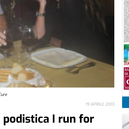
 Cure
19 APRILE 2013
 podistica I run for