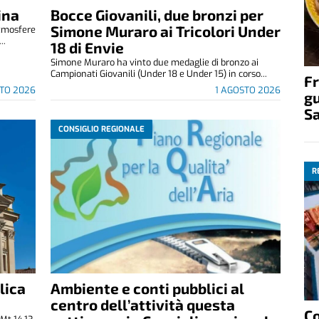
ina
Bocce Giovanili, due bronzi per
Simone Muraro ai Tricolori Under
atmosfere
..
18 di Envie
Simone Muraro ha vinto due medaglie di bronzo ai
Campionati Giovanili (Under 18 e Under 15) in corso...
Fr
TO 2026
1 AGOSTO 2026
gu
S
CONSIGLIO REGIONALE
R
lica
Ambiente e conti pubblici al
centro dell’attività questa
C