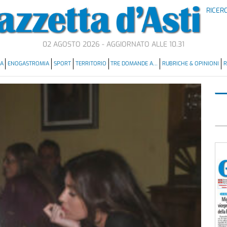
RICER
02 AGOSTO 2026 - AGGIORNATO ALLE 10.31
MA
ENOGASTROMIA
SPORT
TERRITORIO
TRE DOMANDE A…
RUBRICHE & OPINIONI
R