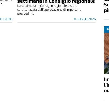
settimana in Consiglio regionale
Mt 14,13-
Sc
...
La settimana in Consiglio regionale è stata
pi
caratterizzata dall'approvazione di importanti
provvedim...
STO 2026
31 LUGLIO 2026
R
Im
l’
ma